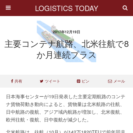
LOGISTICS TODAY
2017年12月19日
主要コンテナ航路、北米往航で8
か月連続プラス
共有
ツイート
ピン
メール
日本海事センターが19日発表した主要定期航路のコンテ
ナ貨物荷動き動向によると、貨物量は北米航路の往航、
日中航路の復航、アジア域内航路が増加し、北米復航、
欧州往航・復航、日中復航が減少した。
北米航路は、往航（10月）が142万1820TEUで前年同月