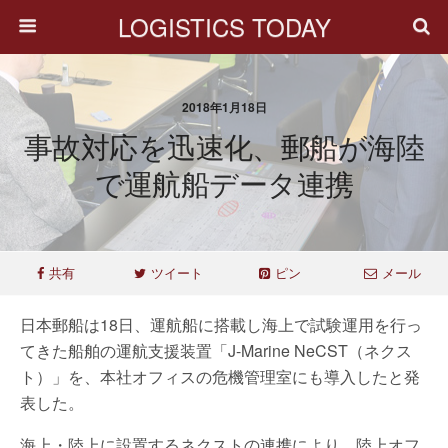
LOGISTICS TODAY
2018年1月18日
事故対応を迅速化、郵船が海陸
で運航船データ連携
共有
ツイート
ピン
メール
日本郵船は18日、運航船に搭載し海上で試験運用を行っ
てきた船舶の運航支援装置「J-Marine NeCST（ネクス
ト）」を、本社オフィスの危機管理室にも導入したと発
表した。
海上・陸上に設置するネクストの連携により、陸上オフ