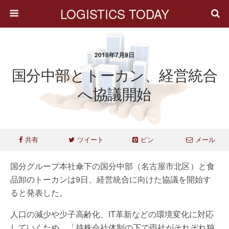
LOGISTICS TODAY
2018年7月9日
国分中部とトーカン、経営統合
へ協議開始
共有
ツイート
ピン
メール
国分グループ本社傘下の国分中部（名古屋市北区）と食
品卸のトーカンは9日、経営統合に向けた協議を開始す
ると発表した。
人口の減少や少子高齢化、IT革新などの環境変化に対応
していくため、「持株会社体制の下で両社がそれぞれ独