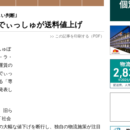
い判断｣
でぃっしゅが送料値上げ
>>
この記事を印刷する（PDF）
しゅぼ
・ラ・
運賃の
でぃっ
る「専
発表し
、旧ら
「社会
の大幅な値下げを断行し、独自の物流施策が注目