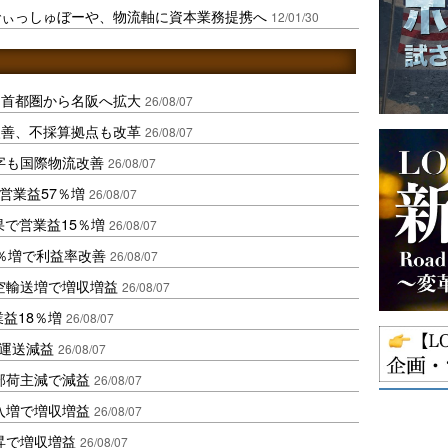
でぃっしゅぼーや、物流軸に資本業務提携へ
12/01/30
、首都圏から名阪へ拡大
26/08/07
に改善、不採算拠点も改革
26/08/07
字も国際物流改善
26/08/07
営業益57％増
26/08/07
果で営業益15％増
26/08/07
2％増で利益率改善
26/08/07
空輸送増で増収増益
26/08/07
業益18％増
26/08/07
も運送減益
26/08/07
部荷主減で減益
26/08/07
入増で増収増益
26/08/07
昇で増収増益
26/08/07