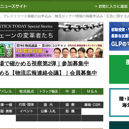
S TODAY｜国内最大の物流ニュースサイト
3PL, SCMなど国内外の最新の物流
、プレスリリース掲載のお申込み
物流セミナー情報の掲載申込み
広告に関する
場で確かめる視察第2弾｜参加募集中
める【物流広報連絡会議】｜会員募集中