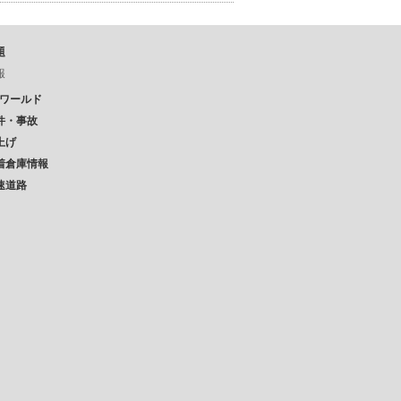
題
報
Pワールド
件・事故
上げ
着倉庫情報
速道路