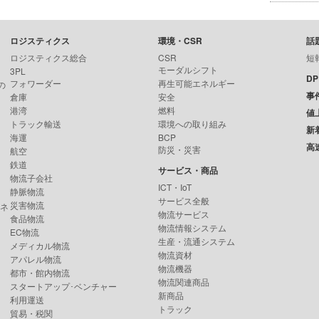
ロジスティクス
環境・CSR
話
ロジスティクス総合
CSR
短
モーダルシフト
3PL
D
フォワーダー
再生可能エネルギー
の
事
倉庫
安全
港湾
燃料
値
トラック輸送
環境への取り組み
新
海運
BCP
高
防災・災害
航空
鉄道
サービス・商品
物流子会社
ICT・IoT
静脈物流
サービス全般
災害物流
ンネ
物流サービス
食品物流
物流情報システム
EC物流
生産・流通システム
メディカル物流
物流資材
アパレル物流
物流機器
都市・館内物流
物流関連商品
スタートアップ･ベンチャー
新商品
利用運送
トラック
貿易・税関