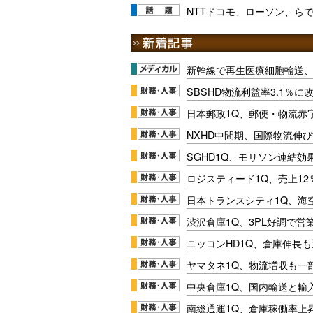
NTTドコモ、ローソン、ら
新幹線で再生医療細胞輸送
SBSHD物流利益率3.1％
日本郵政1Q、郵便・物流赤
NXHD中間期、国際物流伸び
SGHD1Q、モリソン連結効
ロジスティード1Q、売上1
日本トランスシティ1Q、海
渋沢倉庫1Q、3PL好調で営
ニッコンHD1Q、倉庫伸長
ヤマタネ1Q、物流増収も一
中央倉庫1Q、国内輸送と輸
南総通運1Q、倉庫稼働率上