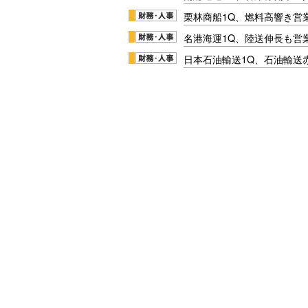
栗林商船1Q、燃料高響き営
名港海運1Q、陸送伸長も営業
日本石油輸送1Q、石油輸送