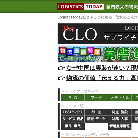
LOGISTIC
LogisticsToday総合トップに戻る
取材のご依頼
👉️
なぜ中国は実装が速い？現
👉️
物流の価値「伝える力」高
ピックアップテーマ
テーマ一覧
スペシャルコンテンツ一覧