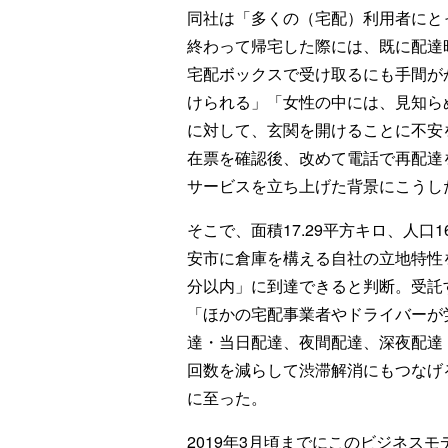
同社は「多くの（宅配）利用者にと
終わって帰宅した際には、既に配達
宅配ボックスで受け取るにも手間が
けられる」「女性の中には、見知ら
に対して、玄関を開けることに不安
在票を確認後、改めて電話で再配達
サービスを立ち上げた背景にこうし
そこで、面積17.29平方キロ、人口
安市に倉庫を構える自社の立地特性を
分以内」に到達できると判断。受託
「ほかの宅配事業者やドライバーが
達・当日配達、夜間配達、深夜配達
回数を減らして渋滞解消にもつなげ
に至った。
2019年3月頃までにこのビジネス