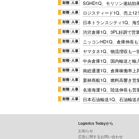
SGHD1Q、モリソン連結効
ロジスティード1Q、売上1
日本トランスシティ1Q、海
渋沢倉庫1Q、3PL好調で営
ニッコンHD1Q、倉庫伸長
ヤマタネ1Q、物流増収も一
中央倉庫1Q、国内輸送と輸
南総通運1Q、倉庫稼働率上
栗林商船1Q、燃料高響き営
名港海運1Q、陸送伸長も営業
日本石油輸送1Q、石油輸送
Logistics Todayから
お知らせ
広告に関するお問い合わせ