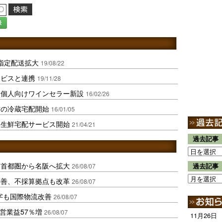
録
指定配送拡大
19/08/22
ービスと連携
19/11/28
｣個人向けワインセラー新設
16/02/26
材の冷蔵宅配開始
16/01/05
も生鮮宅配サービス開始
21/04/21
過去記事
、首都圏から名阪へ拡大
26/08/07
過去記事
に改善、不採算拠点も改革
26/08/07
字も国際物流改善
26/08/07
営業益57％増
26/08/07
11月26日