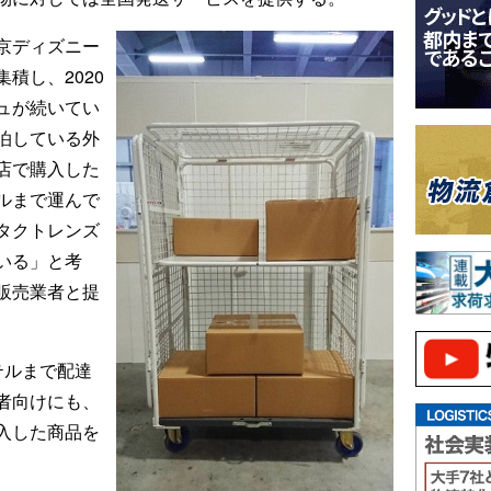
京ディズニー
積し、2020
ュが続いてい
泊している外
店で購入した
ルまで運んで
タクトレンズ
いる」と考
販売業者と提
テルまで配達
者向けにも、
入した商品を