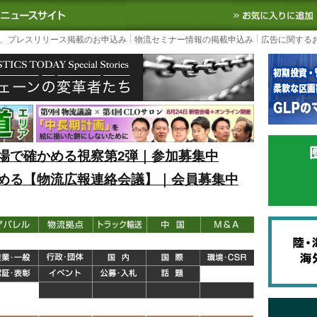
S TODAY｜国内最大の物流ニュースサイト
3PL, SCMなど国内外の最新の物流
、プレスリリース掲載のお申込み
物流セミナー情報の掲載申込み
広告に関する
場で確かめる視察第2弾｜参加募集中
める【物流広報連絡会議】｜会員募集中