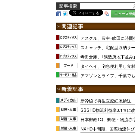
ニュース登
アスクル、豊中･吹田に時間
スキャッチ、宅配型収納サ
寺田倉庫、｢醸造所地下並み
タイヘイ、宅急便利用し食
アマゾンとライフ、千葉で
新幹線で再生医療細胞輸送
SBSHD物流利益率3.1％
日本郵政1Q、郵便・物流赤
NXHD中間期、国際物流伸び