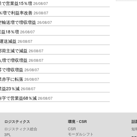
果で営業益15％増
26/08/07
2％増で利益率改善
26/08/07
空輸送増で増収増益
26/08/07
業益18％増
26/08/07
も運送減益
26/08/07
部荷主減で減益
26/08/07
入増で増収増益
26/08/07
昇で増収増益
26/08/07
業赤字に転落
26/08/07
益23％減
26/08/07
赤字で営業益68％減
26/08/07
ロジスティクス
環境・CSR
話
ロジスティクス総合
CSR
短
モーダルシフト
3PL