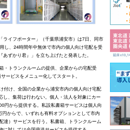
「ライフポーター」（千葉県浦安市）は7日、同市
活用し、24時間年中無休で市内の個人向け宅配を受
『あずかり君』」を立ち上げたと発表した。
書箱・トランクルームの提供、企業からの宅配受
新サービスをメニュー化してスタート。
受け付け、全国の企業から浦安市内の個人向け宅配
応し、集荷は行わない。個人・法人を対象にカー
00円から提供する。私設私書箱サービスは個人向
1万円からで、いずれも有料オプションとして市内
（配達）サービスを行う。私書箱、トランクルーム
物に対しては全国発送サービスを提供する。