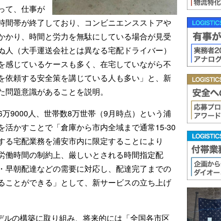
って、仕事が
時間帯が終了しており、コンビニエンスストアや
かかり、時間と労力を無駄にしている場合が見受
ぬ人（大手運送会社とは異なる宅配ドライバー）
を感じているケースも多く、在宅していながら不
を依頼する安全策を講じている人も多い」と、新
た問題意識があることを説明。
16万9000人、世帯数8万世帯（9月時点）という浦
活かすことで「倉庫から市内全域まで通常15-30
する宅配業務を浦安市内に限定することにより
労働時間の制約上、厳しいとされる時間指定配
・早朝配達などの需要に対応し、配達完了までの
ることができる」として、新サービスの立ち上げ
モデルの構築に取り組み、将来的には「全国各市区