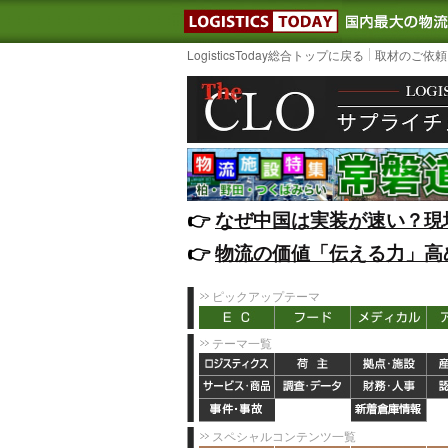
LOGISTIC
LogisticsToday総合トップに戻る
取材のご依頼
👉️
なぜ中国は実装が速い？現
👉️
物流の価値「伝える力」高
ピックアップテーマ
テーマ一覧
スペシャルコンテンツ一覧