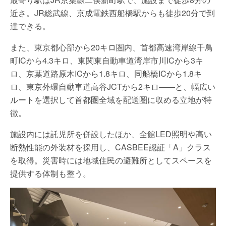
近さ。JR総武線、京成電鉄⻄船橋駅からも徒歩20分で到
達できる。
また、東京都心部から20キロ圏内、首都高速湾岸線千鳥
町ICから4.3キロ、東関東自動車道湾岸市川ICから3キ
ロ、京葉道路原木ICから1.8キロ、同船橋ICから1.8キ
ロ、東京外環自動車道高谷JCTから2キロ――と、幅広い
ルートを選択して首都圏全域を配送圏に収める立地が特
徴。
施設内には託児所を併設したほか、全館LED照明や高い
断熱性能の外装材を採用し、CASBEE認証「A」クラス
を取得。災害時には地域住⺠の避難所としてスペースを
提供する体制も整う。