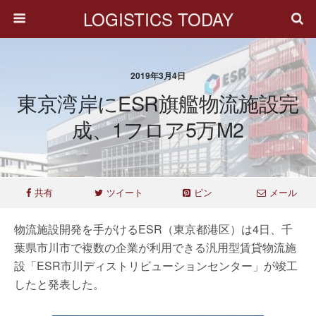
LOGISTICS TODAY
2019年3月4日
東京湾岸にESR旗艦物流施設完
成、1フロア5万m2
共有
ツイート
ピン
メール
物流施設開発を手がけるESR（東京都港区）は4日、千
葉県市川市で複数の企業が利用できる汎用型賃貸物流施
設「ESR市川ディストリビューションセンター」が竣工
したと発表した。