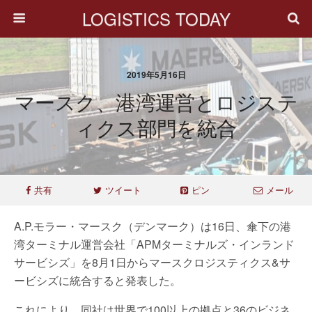
LOGISTICS TODAY
2019年5月16日
マースク、港湾運営とロジステ
ィクス部門を統合
共有
ツイート
ピン
メール
A.P.モラー・マースク（デンマーク）は16日、傘下の港
湾ターミナル運営会社「APMターミナルズ・インランド
サービシズ」を8月1日からマースクロジスティクス&サ
ービシズに統合すると発表した。
これにより、同社は世界で100以上の拠点と36のビジネ