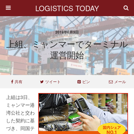
LOGISTICS TODAY
2019年6月3日
上組、ミャンマーでターミナル
運営開始
共有
ツイート
ピン
メール
上組は3日、
ミャンマー港
湾公社と交わ
した契約に基
づき、同国テ