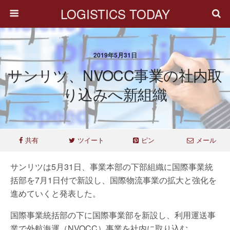
LOGISTICS TODAY
2019年5月31日
サンリツ、NVOCC事業の社内取
り込みへ新組織
共有
ツイート
ピン
メール
サンリツは5月31日、事業本部の下部組織に国際事業統
括部を7月1日付で新設し、国際物流事業の拡大と強化を
進めていくと発表した。
国際事業統括部の下に国際事業部を新設し、利用運送事
業で外航海運（NVOCC）事業を社内に取り込む。