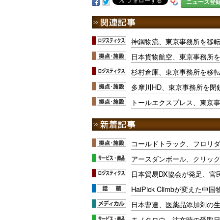
ニュース登
神鋼物流、東京事務所を移
日本貨物航空、東京事務所を
杉村倉庫、東京事務所を移
多摩川HD、東京事務所を閉
トールエクスプレス、東京
コールドトラック、フロリ
アースダンボール、クリッ
日本貿易DX協会が発足、官
HaiPick Climbが変えた
日本曹達、医薬品添加剤の生
モノタロウ、注文時の受取