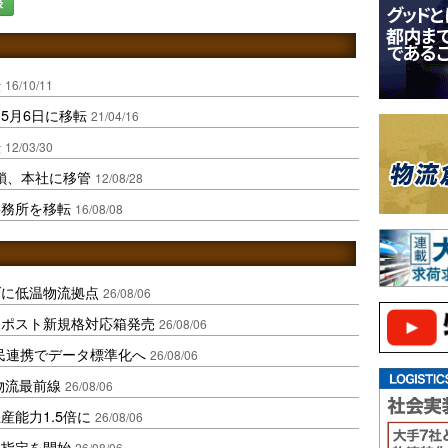
録
転
16/10/11
5月6日に移転
21/04/16
転
12/03/30
鎖、本社に移管
12/08/28
事務所を移転
16/08/08
ダに低温物流拠点
26/08/06
クポスト新規格対応箱発売
26/08/06
民連携でデータ標準化へ
26/08/06
中国物流最前線
26/08/06
産能力1.5倍に
26/08/06
日指定を開始
26/08/06