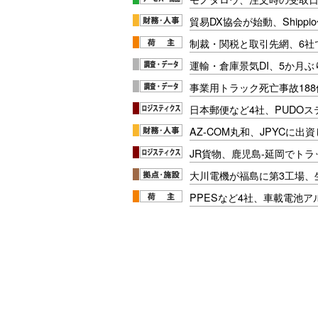
貿易DX協会が始動、Shipp
制裁・関税と取引先網、6社
運輸・倉庫景気DI、5か月ぶ
事業用トラック死亡事故188
日本郵便など4社、PUDO
AZ-COM丸和、JPYCに出
JR貨物、鹿児島-延岡でト
大川電機が福島に第3工場、
PPESなど4社、車載電池