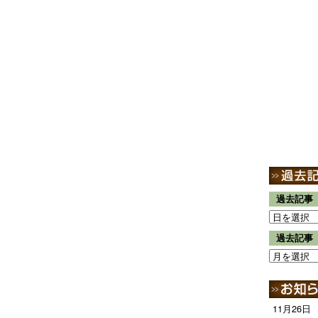
過去記事
過去記事
11月26日