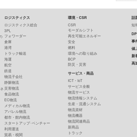
ロジスティクス
環境・CSR
話
ロジスティクス総合
CSR
短
モーダルシフト
3PL
D
フォワーダー
再生可能エネルギー
の
事
倉庫
安全
港湾
燃料
値
トラック輸送
環境への取り組み
新
海運
BCP
高
防災・災害
航空
鉄道
サービス・商品
物流子会社
ICT・IoT
静脈物流
サービス全般
災害物流
ンネ
物流サービス
食品物流
物流情報システム
EC物流
生産・流通システム
メディカル物流
物流資材
アパレル物流
物流機器
都市・館内物流
物流関連商品
スタートアップ･ベンチャー
新商品
利用運送
トラック
貿易・税関