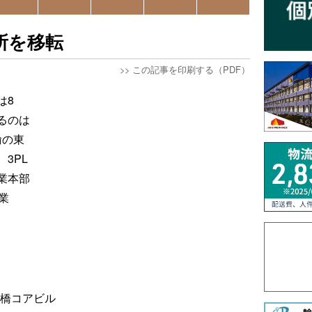
所を移転
>>
この記事を印刷する（PDF）
は8
るのは
輸の東
3PL
業本部
業
本橋コアビル