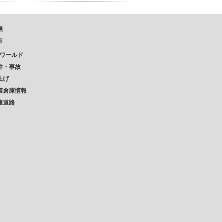
題
報
Pワールド
件・事故
上げ
着倉庫情報
速道路