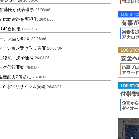
io佐藤氏が代表理事
26/08/06
で供給途絶を可視化
26/08/06
り40台回復
26/08/06
件、大型が65％
26/08/06
ステーション受け取り実証
26/08/06
資し物流・決済連携
26/08/06
ラック代行開始
26/08/06
生産能力2倍超に
26/08/06
アルミ水平リサイクル実現
26/08/06