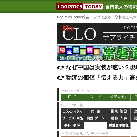
LOGISTIC
LogisticsToday総合トップに戻る
取材のご依頼
👉️
なぜ中国は実装が速い？現
👉️
物流の価値「伝える力」高
ピックアップテーマ
テーマ一覧
スペシャルコンテンツ一覧