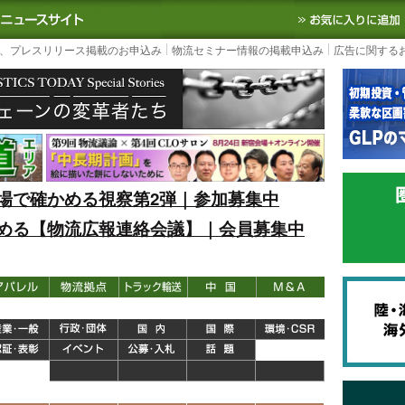
S TODAY｜国内最大の物流ニュースサイト
3PL, SCMなど国内外の最新の物流
、プレスリリース掲載のお申込み
物流セミナー情報の掲載申込み
広告に関する
場で確かめる視察第2弾｜参加募集中
める【物流広報連絡会議】｜会員募集中