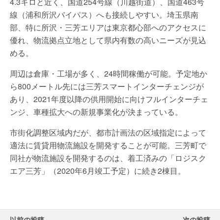
4.3キロと近く、国道254号線（川越街道）、国道463号
線（浦和所沢バイパス）へも接続しやすい。埼玉県南
部、特に所沢・三芳エリアは東京都心部へのアクセスに
優れ、物流拠点立地として県内有数の高いニーズが見込
める。
周辺は倉庫・工場が多く、24時間稼働が可能。予定地か
ら800メートル先には三芳スマートインターチェンジが
あり、2021年度以降の供用開始に向けフルインターチェ
ンジ、車種拡大への新規事業化が決まっている。
市街化調整区域内だが、都市計画法の区域指定によって
適法に賃貸用物流施設を開発することが可能。三芳町で
同社が物流施設を開発するのは、着工済みの「ロジスク
エア三芳」（2020年6月竣工予定）に続き2棟目。
以前の投稿
次の投稿