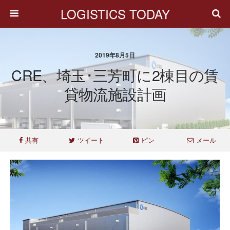
LOGISTICS TODAY
2019年8月5日
CRE、埼玉･三芳町に2棟目の賃
貸物流施設計画
共有
ツイート
ピン
メール