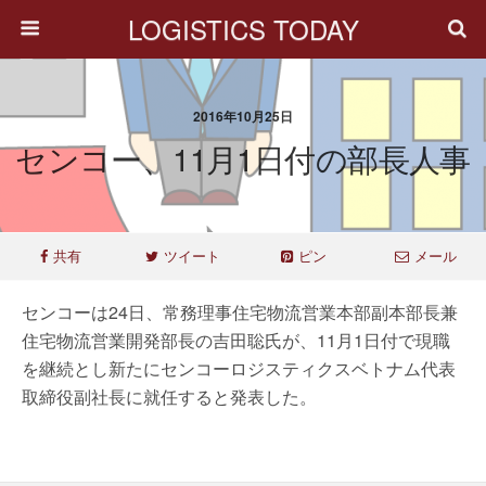
LOGISTICS TODAY
2016年10月25日
センコー、11月1日付の部長人事
共有
ツイート
ピン
メール
センコーは24日、常務理事住宅物流営業本部副本部長兼
住宅物流営業開発部長の吉田聡氏が、11月1日付で現職
を継続とし新たにセンコーロジスティクスベトナム代表
取締役副社長に就任すると発表した。