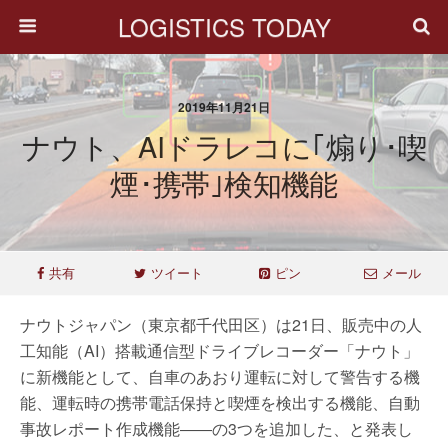
LOGISTICS TODAY
2019年11月21日
ナウト、AIドラレコに｢煽り･喫
煙･携帯｣検知機能
共有
ツイート
ピン
メール
ナウトジャパン（東京都千代田区）は21日、販売中の人
工知能（AI）搭載通信型ドライブレコーダー「ナウト」
に新機能として、自車のあおり運転に対して警告する機
能、運転時の携帯電話保持と喫煙を検出する機能、自動
事故レポート作成機能――の3つを追加した、と発表し