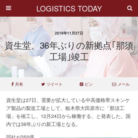
LOGISTICS TODAY
2019年11月27日
資生堂、36年ぶりの新拠点｢那須
工場｣竣工
共有
ツイート
ピン
メール
資生堂は27日、需要が拡大している中高価格帯スキンケ
ア製品の製造工場として、栃木県大田原市に「那須工
場」を竣工し、12月24日から稼働する、と発表した。国
内では36年ぶりの新工場となる。
同社が350億