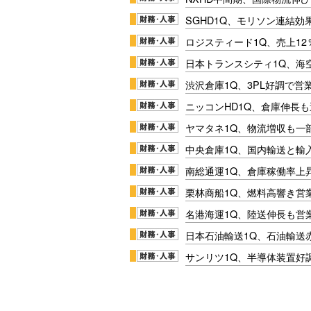
SGHD1Q、モリソン連結効
ロジスティード1Q、売上1
日本トランスシティ1Q、海
渋沢倉庫1Q、3PL好調で営
ニッコンHD1Q、倉庫伸長
ヤマタネ1Q、物流増収も一
中央倉庫1Q、国内輸送と輸
南総通運1Q、倉庫稼働率上
栗林商船1Q、燃料高響き営
名港海運1Q、陸送伸長も営業
日本石油輸送1Q、石油輸送
サンリツ1Q、半導体装置好調