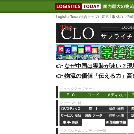
LOGISTIC
LogisticsToday総合トップに戻る
取材のご依頼
👉️
なぜ中国は実装が速い？現
👉️
物流の価値「伝える力」高
ピックアップテーマ
テーマ一覧
スペシャルコンテンツ一覧