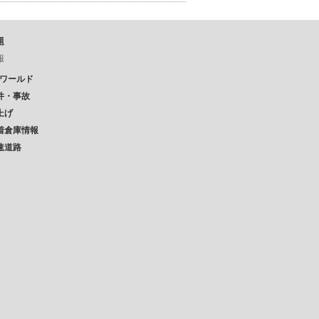
題
報
Pワールド
件・事故
上げ
着倉庫情報
速道路