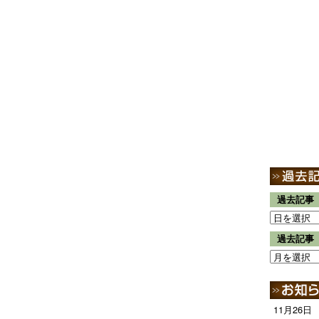
過去記事
過去記事
11月26日