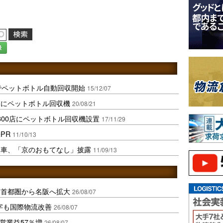
録
でペットボトル自動回収開始
15/12/07
舗にペットボトル回収機
20/08/21
300店にペットボトル回収機設置
17/11/29
PR
11/10/13
輪車、「京のおもてなし」披露
11/09/13
、首都圏から名阪へ拡大
26/08/07
字も国際物流改善
26/08/07
営業益57％増
26/08/07