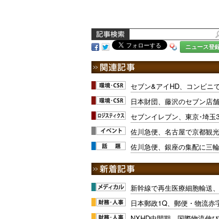
ニュース登
セブン&アイHD、コンビニ
日本財団、藤沢のセブン店
セブンイレブン、東京･埼玉
佐川急便、名古屋で京都観光
佐川急便、銀座の集配に三
新幹線で再生医療細胞輸送
日本郵政1Q、郵便・物流赤
NXHD中間期、国際物流伸び