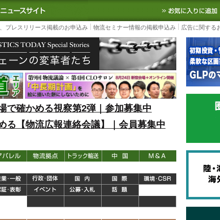
S TODAY｜国内最大の物流ニュースサイト
3PL, SCMなど国内外の最新の物流
、プレスリリース掲載のお申込み
物流セミナー情報の掲載申込み
広告に関する
場で確かめる視察第2弾｜参加募集中
める【物流広報連絡会議】｜会員募集中