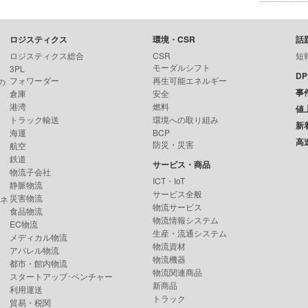
ロジスティクス
環境・CSR
話
ロジスティクス総合
CSR
短
モーダルシフト
3PL
D
フォワーダー
再生可能エネルギー
の
事
倉庫
安全
港湾
燃料
値
トラック輸送
環境への取り組み
新
海運
BCP
高
防災・災害
航空
鉄道
サービス・商品
物流子会社
ICT・IoT
静脈物流
サービス全般
災害物流
ンネ
物流サービス
食品物流
物流情報システム
EC物流
生産・流通システム
メディカル物流
物流資材
アパレル物流
物流機器
都市・館内物流
物流関連商品
スタートアップ･ベンチャー
新商品
利用運送
トラック
貿易・税関