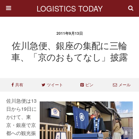
LOGISTICS TODAY
2011年9月13日
佐川急便、銀座の集配に三輪
車、「京のおもてなし」披露
共有
ツイート
ピン
メール
佐川急便は13
日から19日に
かけて、東
京・銀座で京
都への観光振