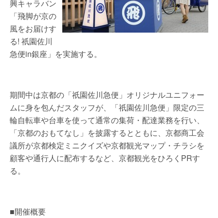
興キャラバン
「飛脚が京の
風をお届けす
る! 祇園佐川
急便in銀座」を実施する。
期間中は京都の「祇園佐川急便」オリジナルユニフォー
ムに身を包んだスタッフが、「祇園佐川急便」限定の三
輪自転車や台車を使って通常の集荷・配達業務を行い、
「京都のおもてなし」を披露するとともに、京都商工会
議所が京都検定ミニクイズや京都観光マップ・チラシを
顧客や通行人に配布するなど、京都観光をひろくPRす
る。
■開催概要