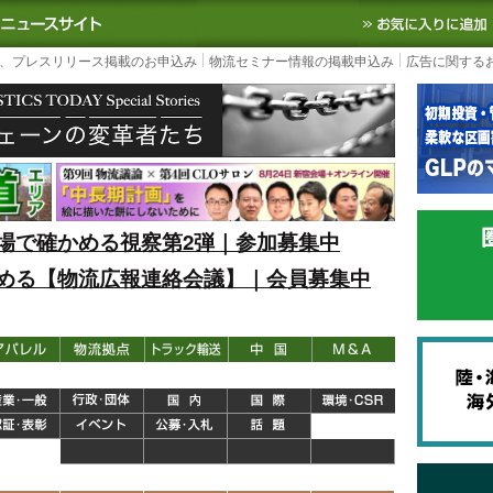
S TODAY｜国内最大の物流ニュースサイト
3PL, SCMなど国内外の最新の物流
、プレスリリース掲載のお申込み
物流セミナー情報の掲載申込み
広告に関する
場で確かめる視察第2弾｜参加募集中
める【物流広報連絡会議】｜会員募集中