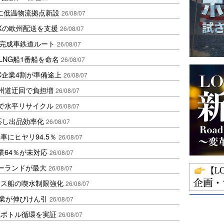
に低温物流拠点新設
26/08/07
Xの欧州配送を支援
26/08/07
に完成車鉄道ルート
26/08/07
LNG船1番船を命名
26/08/07
C企業4割が準備途上
26/08/07
州道迂回で負担増
26/08/07
で水平リサイクル
26/08/07
対応し出品効率化
26/08/07
にヒヤリ94.5％
26/08/07
業64％が未対応
26/08/07
ポーランドが最大
26/08/07
クス船の喫水制限強化
26/08/07
造業が伸びけん引
26/08/07
廃ボトル循環を実証
26/08/07