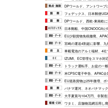
DPワールド、アントワープ
フェデックス、日本郵便UG
DPワールド、西欧-東南欧
日本郵船、中国CNOOC向け
EU少額貨物免税撤廃、APA
宮崎の運送4割超に影響、九
車載電池のアルミ端材、4社
IZUMI、EC管理をスマホ
トラック運転手、お盆の一般車
米CPSC電子申告、APAC企
EU道路貨物は25年微増、
パナマ運河、ネオパナマッ
大手夏賞与104万円、非製
ワタミ、店舗物流網活用し