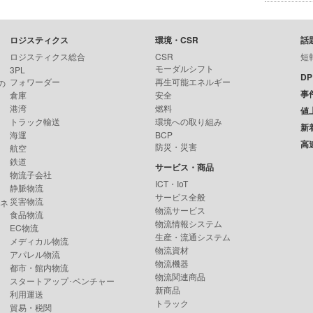
ロジスティクス
環境・CSR
話
ロジスティクス総合
CSR
短
モーダルシフト
3PL
D
フォワーダー
再生可能エネルギー
の
事
倉庫
安全
港湾
燃料
値
トラック輸送
環境への取り組み
新
海運
BCP
高
防災・災害
航空
鉄道
サービス・商品
物流子会社
ICT・IoT
静脈物流
サービス全般
災害物流
ンネ
物流サービス
食品物流
物流情報システム
EC物流
生産・流通システム
メディカル物流
物流資材
アパレル物流
物流機器
都市・館内物流
物流関連商品
スタートアップ･ベンチャー
新商品
利用運送
トラック
貿易・税関