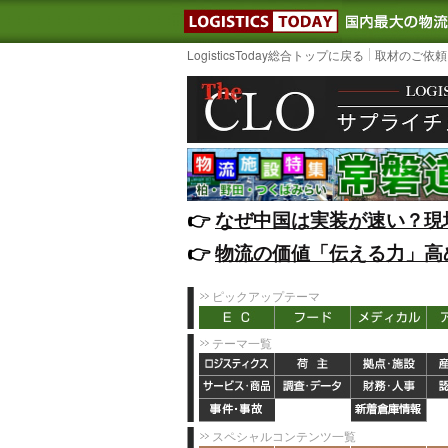
LOGISTIC
LogisticsToday総合トップに戻る
取材のご依頼
👉️
なぜ中国は実装が速い？現
👉️
物流の価値「伝える力」高
ピックアップテーマ
テーマ一覧
スペシャルコンテンツ一覧