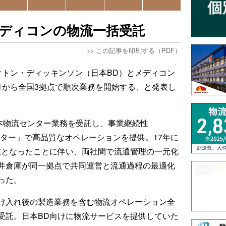
メディコンの物流一括受託
>>
この記事を印刷する（PDF）
クトン・ディッキンソン（日本BD）とメディコン
月から全国3拠点で順次業務を開始する、と発表し
日本物流センター業務を受託し、事業継続性
ンター」で高品質なオペレーションを提供。17年に
業となったことに伴い、両社間で流通管理の一元化
井倉庫が同一拠点で共同運営と流通過程の最適化
った。
け入れ後の製造業務を含む物流オペレーション全
受託。日本BD向けに物流サービスを提供していた