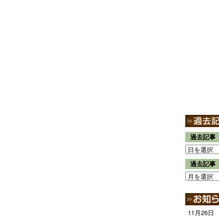
過去記事
過去記事
11月26日