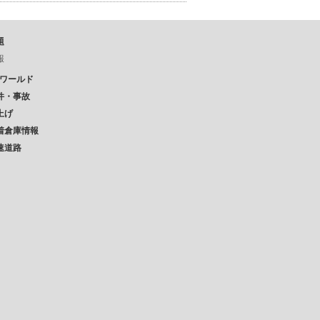
題
報
Pワールド
件・事故
上げ
着倉庫情報
速道路