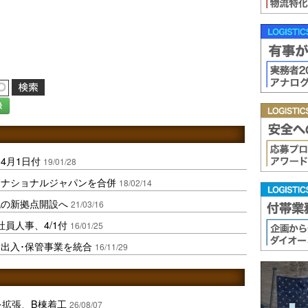
録
4月1日付
19/01/28
ーナショナルジャパンを合併
18/02/14
流の新拠点開設へ
21/03/16
員人事、4/1付
16/01/25
出入･保管事業を統合
16/11/29
を拡張、B棟着工
26/08/07