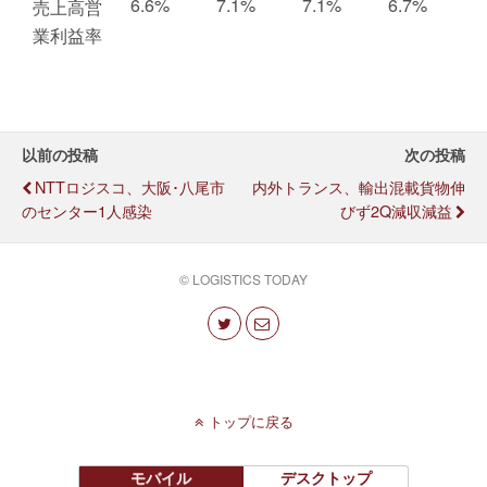
6.6%
7.1%
7.1%
6.7%
売上高営
業利益率
以前の投稿
次の投稿
NTTロジスコ、大阪･八尾市
内外トランス、輸出混載貨物伸
のセンター1人感染
びず2Q減収減益
© LOGISTICS TODAY
トップに戻る
モバイル
デスクトップ