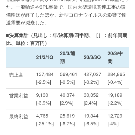
た。一般輸送や3PL事業で、国内大型環境関連工事の設
備輸送が終了したほか、新型コロナウイルスの影響で輸
送需要が減衰した。
■決算集計（見出し：年/決算期/四半期、［］：前年同期
比、単位：百万円）
20/3/通
20/3/中
21/3/1Q
20/3/3Q
期
間
137,484
569,461
427,027
284,865
売上高
[-2.5%]
[-0.5%]
[-0.2%]
[-0.4%]
9,130
40,374
30,352
19,189
営業利益
[-3.9%]
[2.9%]
[2.4%]
[-2.2%]
4,765
25,619
19,344
12,729
最終利益
[-25.1%]
[-6.7%]
[-6.5%]
[-4%]