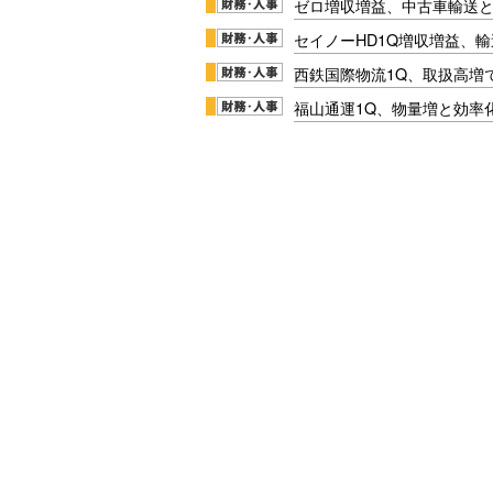
ゼロ増収増益、中古車輸送
セイノーHD1Q増収増益、輸
西鉄国際物流1Q、取扱高増
福山通運1Q、物量増と効率化