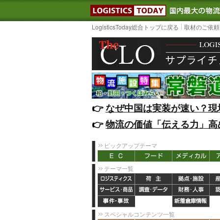
LOGISTIC
LogisticsToday総合トップに戻る
取材のご依頼
👉️
なぜ中国は実装が速い？現
👉️
物流の価値「伝える力」高
ピックアップテーマ
テーマ一覧
スペシャルコンテンツ一覧