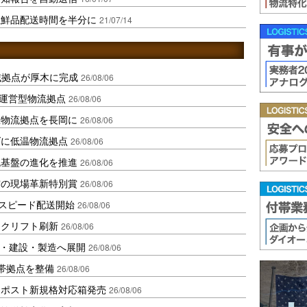
生鮮品配送時間を半分に
21/07/14
域拠点が厚木に完成
26/08/06
運営型物流拠点
26/08/06
温物流拠点を長岡に
26/08/06
ダに低温物流拠点
26/08/06
流基盤の進化を推進
26/08/06
賞の現場革新特別賞
26/08/06
しスピード配送開始
26/08/06
ークリフト刷新
26/08/06
物流・建設・製造へ展開
26/08/06
帯拠点を整備
26/08/06
クポスト新規格対応箱発売
26/08/06