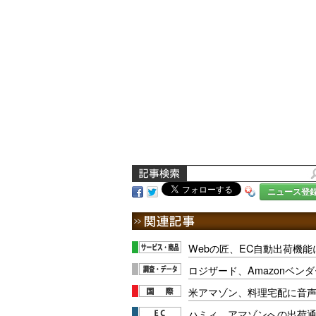
ニュース登
Webの匠、EC自動出荷機能に
ロジザード、Amazonベン
米アマゾン、料理宅配に音
ハミィ、アマゾンへの出荷