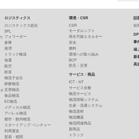
ロジスティクス
環境・CSR
話
ロジスティクス総合
CSR
短
モーダルシフト
3PL
D
フォワーダー
再生可能エネルギー
の
事
倉庫
安全
港湾
燃料
値
トラック輸送
環境への取り組み
新
海運
BCP
高
防災・災害
航空
鉄道
サービス・商品
物流子会社
ICT・IoT
静脈物流
サービス全般
災害物流
ンネ
物流サービス
食品物流
物流情報システム
EC物流
生産・流通システム
メディカル物流
物流資材
アパレル物流
物流機器
都市・館内物流
物流関連商品
スタートアップ･ベンチャー
新商品
利用運送
トラック
貿易・税関