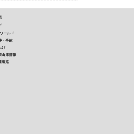
題
報
Pワールド
件・事故
上げ
着倉庫情報
速道路