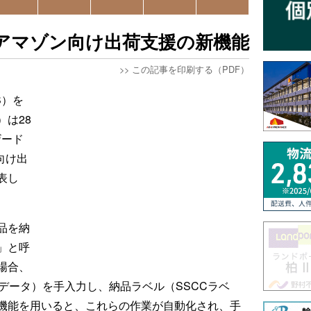
アマゾン向け出荷支援の新機能
>>
この記事を印刷する（PDF）
S）を
は28
ザード
向け出
表し
品を納
」と呼
場合、
データ）を手入力し、納品ラベル（SSCCラベ
機能を用いると、これらの作業が自動化され、手