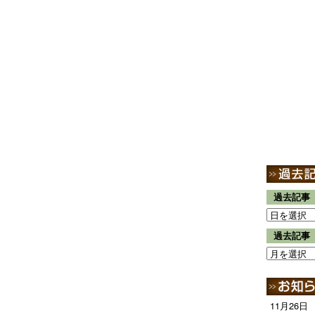
過去記事
過去記事
11月26日