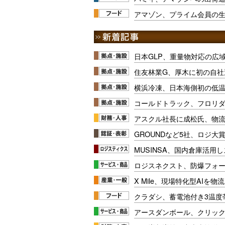
アマゾン、プライム会員の
日本GLP、重量物対応の広
住友林業G、厚木に初の自社
横浜冷凍、日本海側初の低
コールドトラック、フロリ
アスクル社長に成松氏、物
GROUNDなど5社、ロジ大
MUSINSA、国内倉庫活用
ロジスネクスト、防爆フォ
X Mile、現場特化型AIを
クラダシ、蓄電池付き3温度
アースダンボール、クリッ