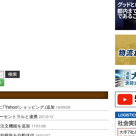
録
｢Yahoo!ショッピング｣追加
16/09/29
ダーセントラルと連携
23/12/12
声注文機能を追加
17/01/06
通知報告を自動送信
16/01/07