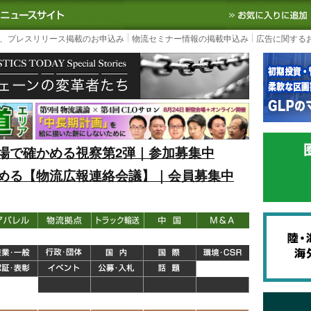
S TODAY｜国内最大の物流ニュースサイト
3PL, SCMなど国内外の最新の物流
、プレスリリース掲載のお申込み
物流セミナー情報の掲載申込み
広告に関する
場で確かめる視察第2弾｜参加募集中
める【物流広報連絡会議】｜会員募集中