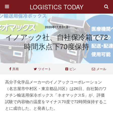
LOGISTICS TODAY
2020年11月26日
イノアック社、自社保冷箱で72
時間氷点下70度保持
共有
ツイート
ピン
メール
高分子化学品メーカーのイノアックコーポレーション
（名古屋市中村区・東京都品川区）は26日、自社製のワ
クチン輸送用保冷ボックス「ネオマックスS」が、評価
試験で内容物の温度をマイナス70度で72時間保持するこ
とに成功した、と発表した。