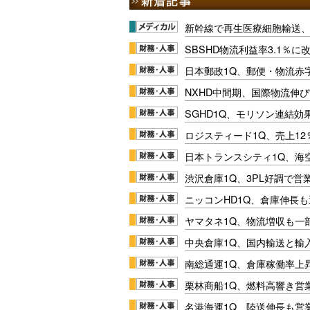
新幹線で再生医療細胞輸送
SBSHD物流利益率3.1％
日本郵政1Q、郵便・物流赤
NXHD中間期、国際物流伸び
SGHD1Q、モリソン連結効
ロジスティード1Q、売上1
日本トランスシティ1Q、海
渋沢倉庫1Q、3PL好調で営
ニッコンHD1Q、倉庫伸長
ヤマタネ1Q、物流増収も一
中央倉庫1Q、国内輸送と輸
南総通運1Q、倉庫稼働率上
栗林商船1Q、燃料高響き営
名港海運1Q、陸送伸長も営業