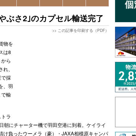
やぶさ2｣のカプセル輸送完了
>>
この記事を印刷する（PDF）
貨物を
スは8
）から
され、
星で採
を、羽
まで輸
ストラ
8日朝にチャーター機で羽田空港に到着。ケイライ
請け負ったウーメラ（豪）・JAXA相模原キャンパ