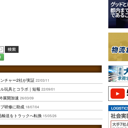
録
ンチャー2社が実証
22/03/11
セル玩具とコラボ｜短報
22/09/01
海外展開加速
26/03/09
ェブ研修に助成
18/07/04
品輸送をトラックへ転換
15/05/26