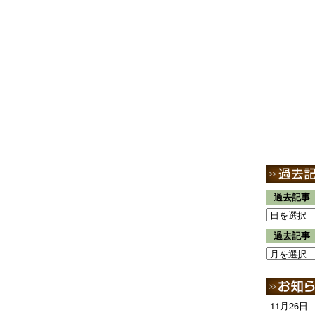
過去記事
過去記事
11月26日