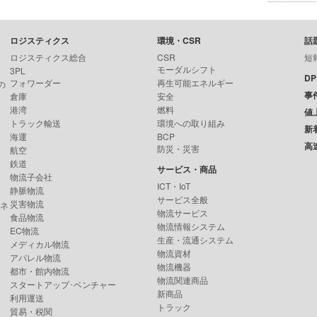
ロジスティクス
環境・CSR
話
ロジスティクス総合
CSR
短
モーダルシフト
3PL
D
フォワーダー
再生可能エネルギー
の
事
倉庫
安全
港湾
燃料
値
トラック輸送
環境への取り組み
新
海運
BCP
高
防災・災害
航空
鉄道
サービス・商品
物流子会社
ICT・IoT
静脈物流
サービス全般
災害物流
ンネ
物流サービス
食品物流
物流情報システム
EC物流
生産・流通システム
メディカル物流
物流資材
アパレル物流
物流機器
都市・館内物流
物流関連商品
スタートアップ･ベンチャー
新商品
利用運送
トラック
貿易・税関