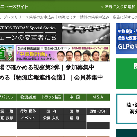
S TODAY｜国内最大の物流ニュースサイト
3PL, SCMなど国内外の最新の物流
、プレスリリース掲載のお申込み
物流セミナー情報の掲載申込み
広告に関する
場で確かめる視察第2弾｜参加募集中
める【物流広報連絡会議】｜会員募集中