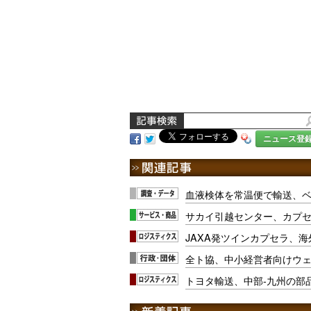
ニュース登
血液検体を常温便で輸送、ベ
サカイ引越センター、カプ
JAXA発ツインカプセラ、
全ト協、中小経営者向けウ
トヨタ輸送、中部-九州の部