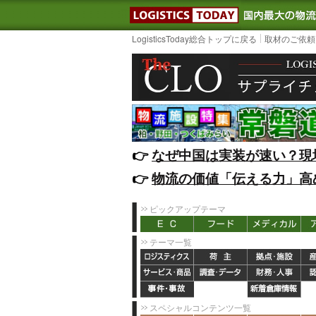
LOGISTIC
LogisticsToday総合トップに戻る
取材のご依頼
👉️
なぜ中国は実装が速い？現
👉️
物流の価値「伝える力」高
ピックアップテーマ
テーマ一覧
スペシャルコンテンツ一覧