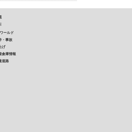
題
報
Pワールド
件・事故
上げ
着倉庫情報
速道路