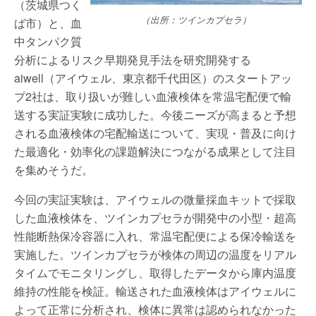
（茨城県つく
（出所：ツインカプセラ）
ば市）と、血
中タンパク質
分析によるリスク早期発見手法を研究開発する
aiwell（アイウェル、東京都千代田区）のスタートアッ
プ2社は、取り扱いが難しい血液検体を常温宅配便で輸
送する実証実験に成功した。今後ニーズが高まると予想
される血液検体の宅配輸送について、実現・普及に向け
た最適化・効率化の課題解決につながる成果として注目
を集めそうだ。
今回の実証実験は、アイウェルの微量採血キットで採取
した血液検体を、ツインカプセラが開発中の小型・超高
性能断熱保冷容器に入れ、常温宅配便による保冷輸送を
実施した。ツインカプセラが検体の周辺の温度をリアル
タイムでモニタリングし、取得したデータから庫内温度
維持の性能を検証。輸送された血液検体はアイウェルに
よって正常に分析され、検体に異常は認められなかった