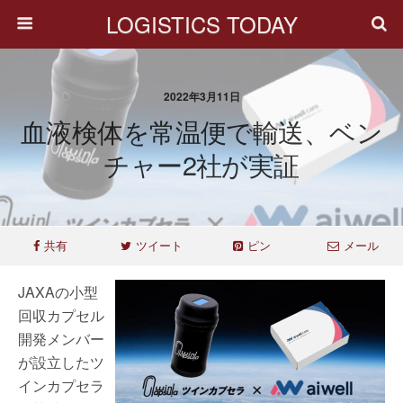
LOGISTICS TODAY
2022年3月11日
血液検体を常温便で輸送、ベン
チャー2社が実証
共有
ツイート
ピン
メール
JAXAの小型
回収カプセル
開発メンバー
が設立したツ
インカプセラ