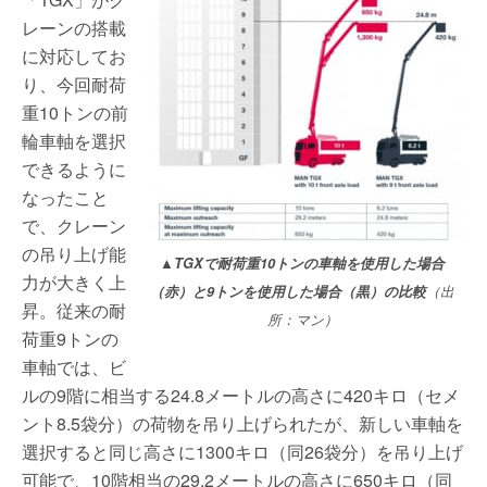
レーンの搭載
に対応してお
り、今回耐荷
重10トンの前
輪車軸を選択
できるように
なったこと
で、クレーン
の吊り上げ能
▲TGXで耐荷重10トンの車軸を使用した場合
力が大きく上
（赤）と9トンを使用した場合（黒）の比較
（出
昇。従来の耐
所：マン）
荷重9トンの
車軸では、ビ
ルの9階に相当する24.8メートルの高さに420キロ（セメ
ント8.5袋分）の荷物を吊り上げられたが、新しい車軸を
選択すると同じ高さに1300キロ（同26袋分）を吊り上げ
可能で、10階相当の29.2メートルの高さに650キロ（同