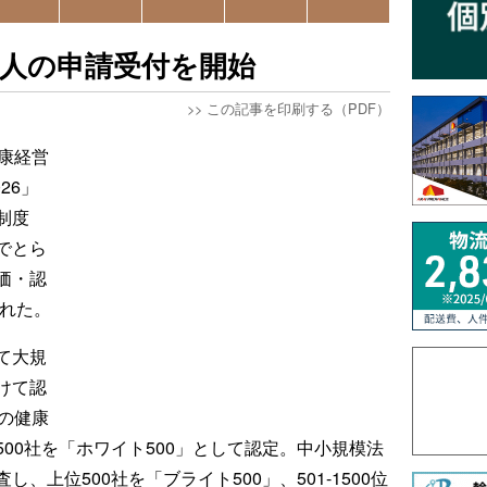
法人の申請受付を開始
>>
この記事を印刷する（PDF）
康経営
26」
制度
でとら
価・認
された。
て大規
けて認
の健康
00社を「ホワイト500」として認定。中小規模法
上位500社を「ブライト500」、501-1500位