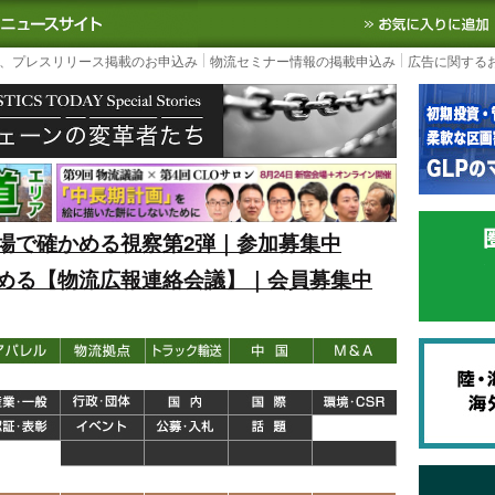
S TODAY｜国内最大の物流ニュースサイト
3PL, SCMなど国内外の最新の物流
、プレスリリース掲載のお申込み
物流セミナー情報の掲載申込み
広告に関する
場で確かめる視察第2弾｜参加募集中
める【物流広報連絡会議】｜会員募集中