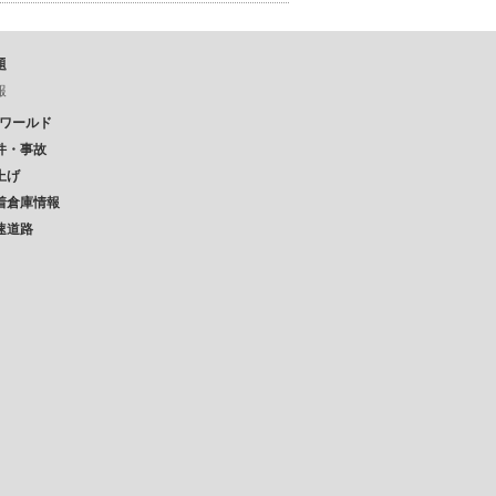
題
報
Pワールド
件・事故
上げ
着倉庫情報
速道路