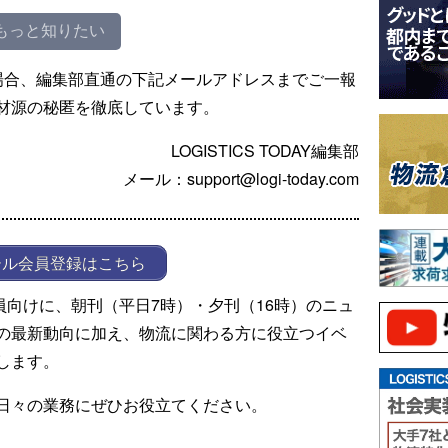
もっと知りたい
場合、編集部直通の下記メールアドレスまでご一報
材源の秘匿を徹底しています。
LOGISTICS TODAY編集部
メール：support@logi-today.com
ール会員登録はこちら
ール会員向けに、朝刊（平日7時）・夕刊（16時）のニュ
の最新動向に加え、物流に関わる方に役立つイベ
します。
日々の業務にぜひお役立てください。