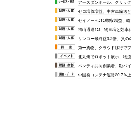
アースダンボール、クリッ
ゼロ増収増益、中古車輸送
セイノーHD1Q増収増益、輸
福山通運1Q、物量増と効率化
リンコー最終益3.2倍、負
第一貨物、クラウド移行で
北九州でロボット展示、物流
ベンティ共同創業者、独バ
中国発コンテナ運賃20.7％