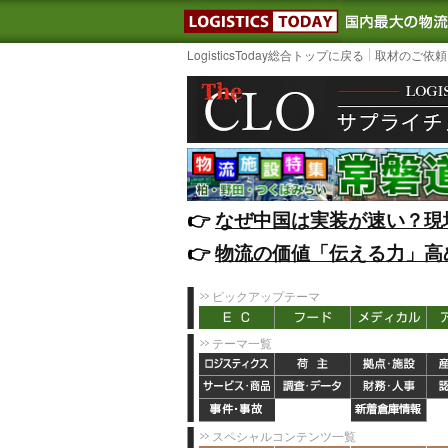
LOGISTIC
LogisticsToday総合トップに戻る
取材のご依頼
👉️
なぜ中国は実装が速い？現
👉️
物流の価値「伝える力」高
ピックアップテーマ
テーマ一覧
スペシャルコンテンツ一覧