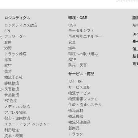
ロジスティクス
環境・CSR
話
ロジスティクス総合
CSR
短
モーダルシフト
3PL
D
フォワーダー
再生可能エネルギー
の
事
倉庫
安全
港湾
燃料
値
トラック輸送
環境への取り組み
新
海運
BCP
高
防災・災害
航空
鉄道
サービス・商品
物流子会社
ICT・IoT
静脈物流
サービス全般
災害物流
ンネ
物流サービス
食品物流
物流情報システム
EC物流
生産・流通システム
メディカル物流
物流資材
アパレル物流
物流機器
都市・館内物流
物流関連商品
スタートアップ･ベンチャー
新商品
利用運送
トラック
貿易・税関