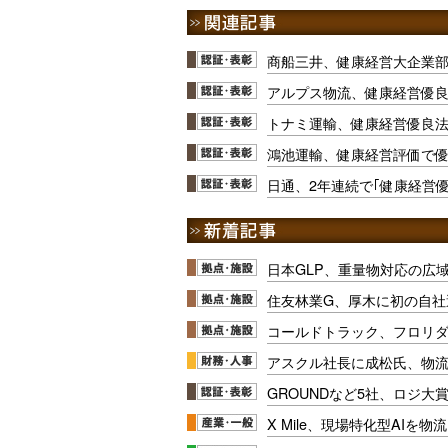
商船三井、健康経営大企業部
アルプス物流、健康経営優良
トナミ運輸、健康経営優良
鴻池運輸、健康経営評価で
日通、2年連続で｢健康経営
日本GLP、重量物対応の広
住友林業G、厚木に初の自社
コールドトラック、フロリ
アスクル社長に成松氏、物
GROUNDなど5社、ロジ大
X Mile、現場特化型AIを