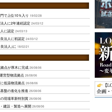
門で上位10％入り
19/02/28
法人に2年連続認定
24/03/12
法人に認定
24/03/13
優良法人に初認定
24/03/12
優良法人｣に
18/02/21
域拠点が厚木に完成
26/08/06
運営型物流拠点
26/08/06
ダに低温物流拠点
26/08/06
流基盤の進化を推進
26/08/06
賞の現場革新特別賞
26/08/06
物流・建設・製造へ展開
26/08/06