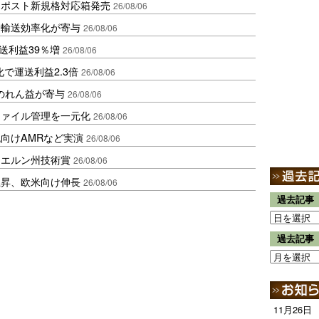
クポスト新規格対応箱発売
26/08/06
と輸送効率化が寄与
26/08/06
送利益39％増
26/08/06
で運送利益2.3倍
26/08/06
ののれん益が寄与
26/08/06
ファイル管理を一元化
26/08/06
向けAMRなど実演
26/08/06
イエルン州技術賞
26/08/06
上昇、欧米向け伸長
26/08/06
過去記事
過去記事
11月26日