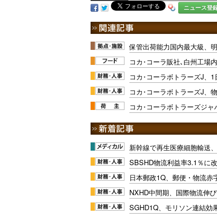
ニュース登
保管出荷能力国内最大級、
コカ･コーラ販社､白州工場内
コカ･コーラボトラーズJ、
コカ･コーラボトラーズJ、
コカ･コーラボトラーズジャ
新幹線で再生医療細胞輸送
SBSHD物流利益率3.1％
日本郵政1Q、郵便・物流赤
NXHD中間期、国際物流伸び
SGHD1Q、モリソン連結効