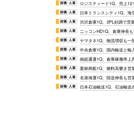
ロジスティード1Q、売上1
日本トランスシティ1Q、海
渋沢倉庫1Q、3PL好調で営
ニッコンHD1Q、倉庫伸長
ヤマタネ1Q、物流増収も一
中央倉庫1Q、国内輸送と輸
南総通運1Q、倉庫稼働率上
栗林商船1Q、燃料高響き営
名港海運1Q、陸送伸長も営業
日本石油輸送1Q、石油輸送