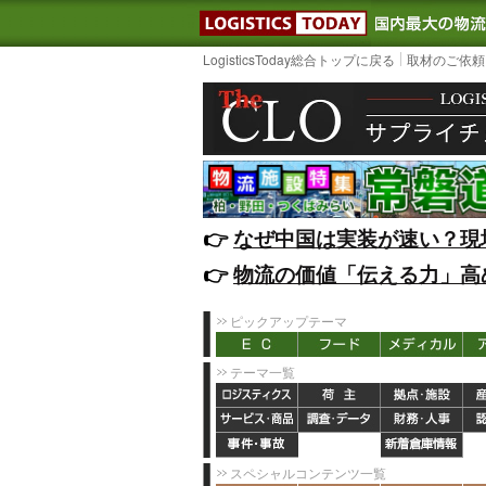
LOGISTIC
LogisticsToday総合トップに戻る
取材のご依頼
👉️
なぜ中国は実装が速い？現
👉️
物流の価値「伝える力」高
ピックアップテーマ
テーマ一覧
スペシャルコンテンツ一覧