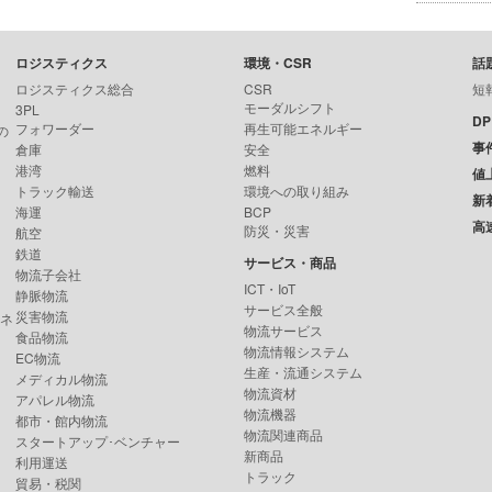
ロジスティクス
環境・CSR
話
ロジスティクス総合
CSR
短
モーダルシフト
3PL
D
フォワーダー
再生可能エネルギー
の
事
倉庫
安全
港湾
燃料
値
トラック輸送
環境への取り組み
新
海運
BCP
高
防災・災害
航空
鉄道
サービス・商品
物流子会社
ICT・IoT
静脈物流
サービス全般
災害物流
ンネ
物流サービス
食品物流
物流情報システム
EC物流
生産・流通システム
メディカル物流
物流資材
アパレル物流
物流機器
都市・館内物流
物流関連商品
スタートアップ･ベンチャー
新商品
利用運送
トラック
貿易・税関