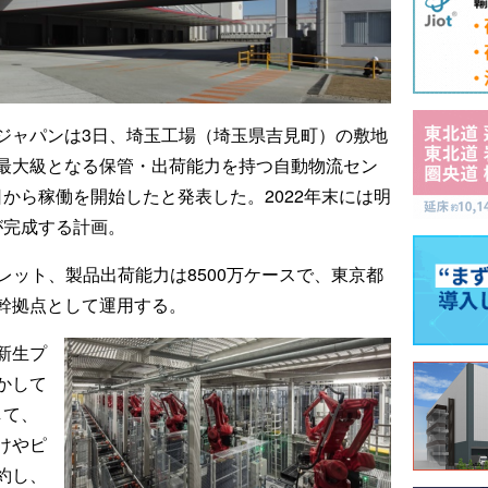
ジャパンは3日、埼玉工場（埼玉県吉見町）の敷地
最大級となる保管・出荷能力を持つ自動物流セン
から稼働を開始したと発表した。2022年末には明
が完成する計画。
レット、製品出荷能力は8500万ケースで、東京都
幹拠点として運用する。
新生プ
かして
して、
けやピ
約し、