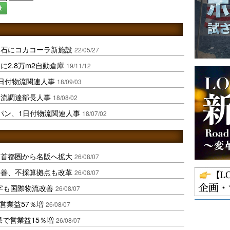
録
明石にコカコーラ新施設
22/05/27
に2.8万m2自動倉庫
19/11/12
1日付物流関連人事
18/09/03
物流調達部長人事
18/08/02
パン、1日付物流関連人事
18/07/02
、首都圏から名阪へ拡大
26/08/07
に改善、不採算拠点も改革
26/08/07
字も国際物流改善
26/08/07
営業益57％増
26/08/07
果で営業益15％増
26/08/07