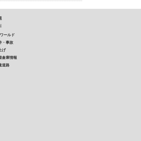
題
報
Pワールド
件・事故
上げ
着倉庫情報
速道路