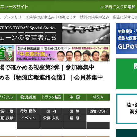
S TODAY｜国内最大の物流ニュースサイト
3PL, SCMなど国内外の最新の物流
、プレスリリース掲載のお申込み
物流セミナー情報の掲載申込み
広告に関する
場で確かめる視察第2弾｜参加募集中
める【物流広報連絡会議】｜会員募集中