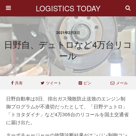
LOGISTICS TODAY
2021年2月3日
日野自、デュトロなど4万台リコ
ール
共有
ツイート
ピン
メール
日野自動車は3日、排出ガス飛散防止送致のエンジン制
御プログラムが不適切だったとして、「日野デュトロ」
「トヨタダイナ」など4万305台のリコールを国土交通省
に届け出た。
ターボチャージャーの故障診断結果がエンジン制御コン