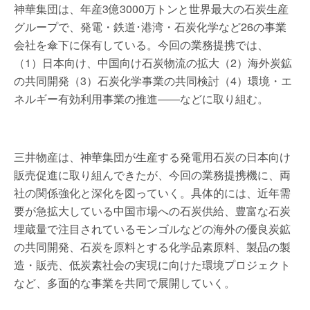
神華集団は、年産3億3000万トンと世界最大の石炭生産
グループで、発電・鉄道･港湾・石炭化学など26の事業
会社を傘下に保有している。今回の業務提携では、
（1）日本向け、中国向け石炭物流の拡大（2）海外炭鉱
の共同開発（3）石炭化学事業の共同検討（4）環境・エ
ネルギー有効利用事業の推進――などに取り組む。
三井物産は、神華集団が生産する発電用石炭の日本向け
販売促進に取り組んできたが、今回の業務提携機に、両
社の関係強化と深化を図っていく。具体的には、近年需
要が急拡大している中国市場への石炭供給、豊富な石炭
埋蔵量で注目されているモンゴルなどの海外の優良炭鉱
の共同開発、石炭を原料とする化学品素原料、製品の製
造・販売、低炭素社会の実現に向けた環境プロジェクト
など、多面的な事業を共同で展開していく。