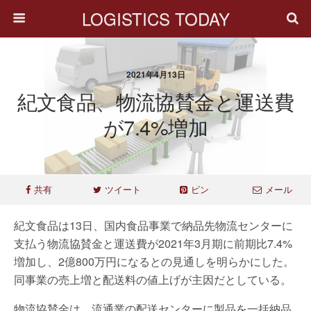
LOGISTICS TODAY
2021年4月13日
紀文食品、物流協賛金と運送費
が7.4%増加
共有
ツイート
ピン
メール
紀文食品は13日、国内食品事業で納品先物流センターに
支払う物流協賛金と運送費が2021年3月期に前期比7.4%
増加し、2億800万円になるとの見通しを明らかにした。
同事業の売上増と配送料の値上げが主因だとしている。
物流協賛金は、流通業の配送センターに製品を一括納品