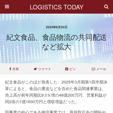
LOGISTICS TODAY
2024年8月20日
紀文食品、食品物流の共同配送
など拡大
共有
ツイート
ピン
メール
紀文食品がこのほど発表した、2025年3月期第1四半期決
算によると、食品の運送などを含めた食品関連事業は、
売上高が前年同期比9.3％増の48億200万円、営業利益が
同2倍の1億1600万円と増収増益だった。
同事業の中心である物流事業では、新規取引先の開拓や