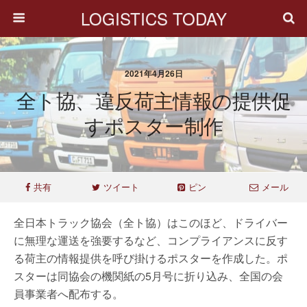
LOGISTICS TODAY
2021年4月26日
全ト協、違反荷主情報の提供促
すポスター制作
共有
ツイート
ピン
メール
全日本トラック協会（全ト協）はこのほど、ドライバー
に無理な運送を強要するなど、コンプライアンスに反す
る荷主の情報提供を呼び掛けるポスターを作成した。ポ
スターは同協会の機関紙の5月号に折り込み、全国の会
員事業者へ配布する。