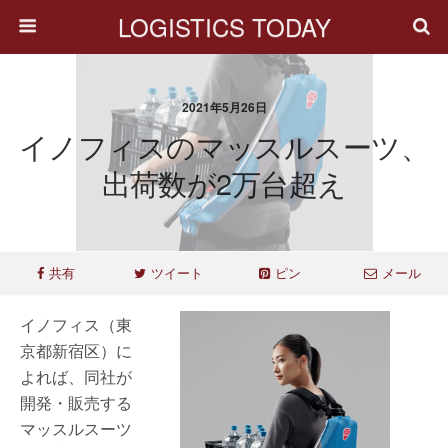
LOGISTICS TODAY
2021年5月26日
イノフィスのマッスルスーツ、
出荷数が2万台超え
共有
ツイート
ピン
メール
イノフィス（東
京都新宿区）に
よれば、同社が
開発・販売する
マッスルスーツ