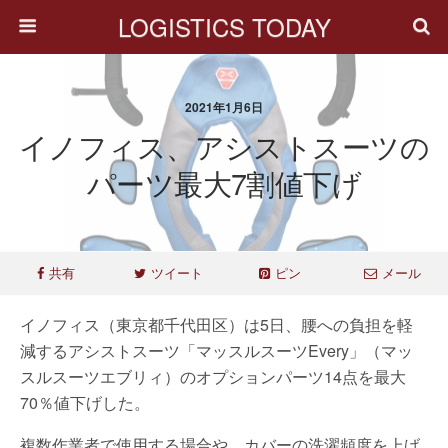
LOGISTICS TODAY
2021年1月6日
イノフィス、アシストスーツの
パーツ最大7割値下げ
共有
ツイート
ピン
メール
イノフィス（東京都千代田区）は5日、腰への負担を軽
減するアシストスーツ「マッスルスーツEvery」（マッ
スルスーツエブリィ）のオプションパーツ14点を最大
70％値下げした。
複数作業者で使用する場合や、カバーの洗濯頻度を上げ