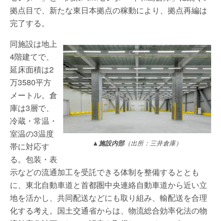
拠点目で、新たな東日本拠点の稼動により、拠点再編は
完了する。
同施設は地上
4階建てで、
延床面積は2
万3580平方
メートル。倉
庫は3層で、
冷蔵・常温・
室温の3温度
▲施設内部
（出所：三井倉庫）
帯に対応す
る。包装・表
示などの流通加工を受託できる体制を整備するととも
に、東北自動車道と首都圏中央連絡自動車道から近い立
地を活かし、共同配送などにも取り組み、輸配送を合理
化する考え。国土交通省からは、物流総合効率化法の物