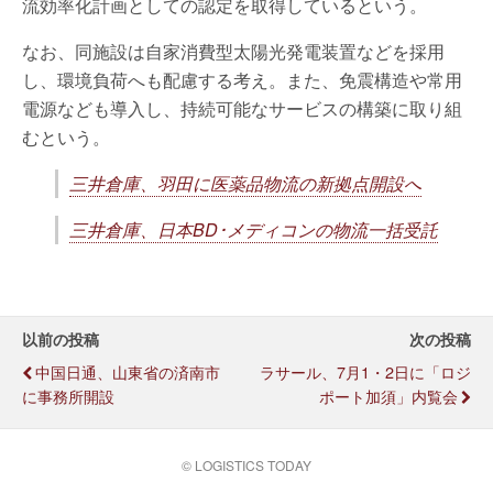
流効率化計画としての認定を取得しているという。
なお、同施設は自家消費型太陽光発電装置などを採用
し、環境負荷へも配慮する考え。また、免震構造や常用
電源なども導入し、持続可能なサービスの構築に取り組
むという。
三井倉庫、羽田に医薬品物流の新拠点開設へ
三井倉庫、日本BD･メディコンの物流一括受託
以前の投稿
次の投稿
中国日通、山東省の済南市
ラサール、7月1・2日に「ロジ
に事務所開設
ポート加須」内覧会
© LOGISTICS TODAY