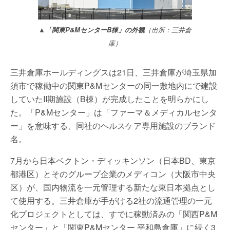
▲「関東P&MセンターB棟」の外観
（出所：三井倉
庫）
三井倉庫ホールディングスは21日、三井倉庫が埼玉県加
須市で稼働中の関東P&Mセンターの同一敷地内にで建設
していたII期施設（B棟）が完成したことを明らかにし
た。「P&Mセンター」は「ファーマ＆メディカルセンタ
ー」を意味する、同社のヘルスケア専用施設のブランド
名。
7月から日本ベクトン・ディッキンソン（日本BD、東京
都港区）とそのグループ企業のメディコン（大阪市中央
区）が、国内物流を一元管理する新たな東日本拠点とし
て使用する。三井倉庫が手がける2社の流通管理の一元
化プロジェクトとしては、すでに稼動済みの「関西P&M
センター」と「関東P&Mセンター 平和島倉庫」に続く3