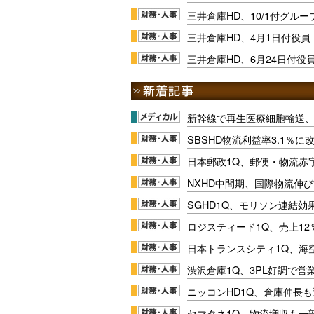
三井倉庫HD、10/1付グル
三井倉庫HD、4月1日付役
三井倉庫HD、6月24日付役
新幹線で再生医療細胞輸送
SBSHD物流利益率3.1％
日本郵政1Q、郵便・物流赤
NXHD中間期、国際物流伸び
SGHD1Q、モリソン連結効
ロジスティード1Q、売上1
日本トランスシティ1Q、海
渋沢倉庫1Q、3PL好調で営
ニッコンHD1Q、倉庫伸長
ヤマタネ1Q、物流増収も一