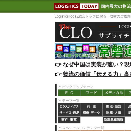
LOGISTIC
LogisticsToday総合トップに戻る
取材のご依頼
👉️
なぜ中国は実装が速い？現
👉️
物流の価値「伝える力」高
ピックアップテーマ
テーマ一覧
スペシャルコンテンツ一覧