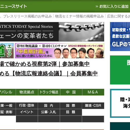
S TODAY｜国内最大の物流ニュースサイト
3PL, SCMなど国内外の最新の物流
、プレスリリース掲載のお申込み
物流セミナー情報の掲載申込み
広告に関する
場で確かめる視察第2弾｜参加募集中
める【物流広報連絡会議】｜会員募集中