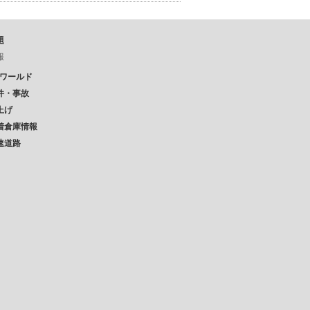
題
報
Pワールド
件・事故
上げ
着倉庫情報
速道路