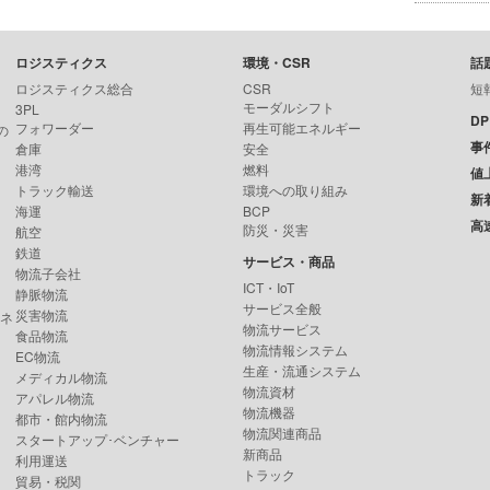
ロジスティクス
環境・CSR
話
ロジスティクス総合
CSR
短
モーダルシフト
3PL
D
フォワーダー
再生可能エネルギー
の
事
倉庫
安全
港湾
燃料
値
トラック輸送
環境への取り組み
新
海運
BCP
高
防災・災害
航空
鉄道
サービス・商品
物流子会社
ICT・IoT
静脈物流
サービス全般
災害物流
ンネ
物流サービス
食品物流
物流情報システム
EC物流
生産・流通システム
メディカル物流
物流資材
アパレル物流
物流機器
都市・館内物流
物流関連商品
スタートアップ･ベンチャー
新商品
利用運送
トラック
貿易・税関