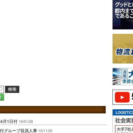
録
4月1日付
19/01/28
1日付グループ役員人事
19/11/26