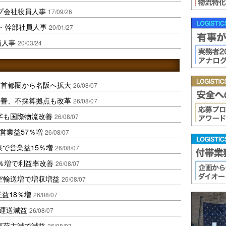
ープ会社役員人事
17/09/26
員・幹部社員人事
20/01/27
員人事
20/03/24
、首都圏から名阪へ拡大
26/08/07
に改善、不採算拠点も改革
26/08/07
字も国際物流改善
26/08/07
営業益57％増
26/08/07
果で営業益15％増
26/08/07
2％増で利益率改善
26/08/07
空輸送増で増収増益
26/08/07
業益18％増
26/08/07
も運送減益
26/08/07
部荷主減で減益
26/08/07