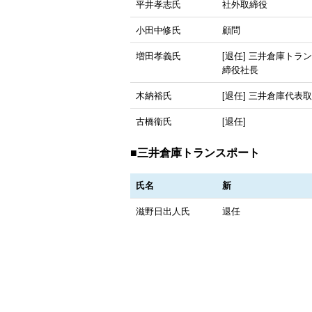
平井孝志氏
社外取締役
小田中修氏
顧問
増田孝義氏
[退任] 三井倉庫トラ
締役社長
木納裕氏
[退任] 三井倉庫代表
古橋衞氏
[退任]
■三井倉庫トランスポート
氏名
新
滋野日出人氏
退任