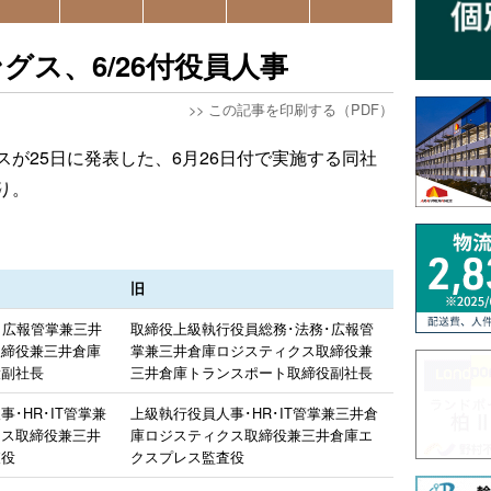
グス、6/26付役員人事
>>
この記事を印刷する（PDF）
が25日に発表した、6月26日付で実施する同社
り。
旧
･広報管掌兼三井
取締役上級執行役員総務･法務･広報管
取締役兼三井倉庫
掌兼三井倉庫ロジスティクス取締役兼
役副社長
三井倉庫トランスポート取締役副社長
･HR･IT管掌兼
上級執行役員人事･HR･IT管掌兼三井倉
クス取締役兼三井
庫ロジスティクス取締役兼三井倉庫エ
査役
クスプレス監査役