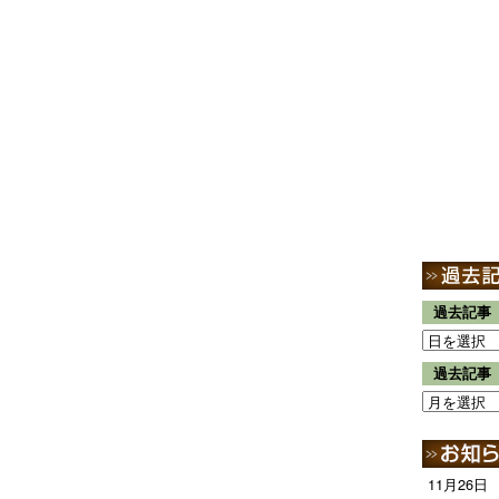
過去記事
過去記事
11月26日