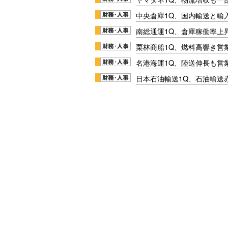
中央倉庫1Q、国内輸送と輸
南総通運1Q、倉庫稼働率上
栗林商船1Q、燃料高響き営
名港海運1Q、陸送伸長も営業
日本石油輸送1Q、石油輸送