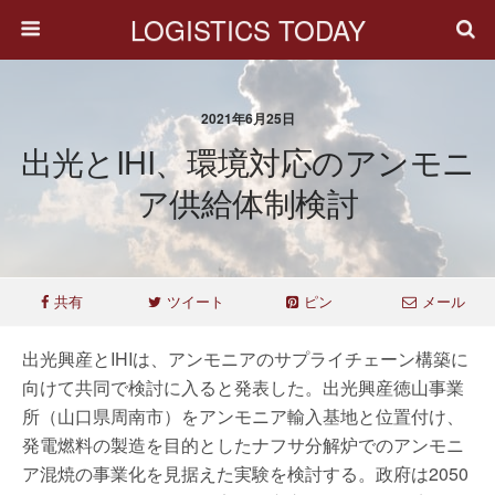
LOGISTICS TODAY
2021年6月25日
出光とIHI、環境対応のアンモニ
ア供給体制検討
共有
ツイート
ピン
メール
出光興産とIHIは、アンモニアのサプライチェーン構築に
向けて共同で検討に入ると発表した。出光興産徳山事業
所（山口県周南市）をアンモニア輸入基地と位置付け、
発電燃料の製造を目的としたナフサ分解炉でのアンモニ
ア混焼の事業化を見据えた実験を検討する。政府は2050