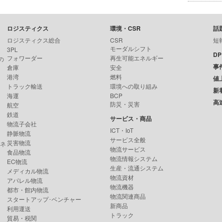
ロジスティクス
環境・CSR
話
ロジスティクス総合
CSR
短
モーダルシフト
3PL
D
フォワーダー
再生可能エネルギー
の
事
倉庫
安全
港湾
燃料
値
トラック輸送
環境への取り組み
新
海運
BCP
高
防災・災害
航空
鉄道
サービス・商品
物流子会社
ICT・IoT
静脈物流
サービス全般
災害物流
ンネ
物流サービス
食品物流
物流情報システム
EC物流
生産・流通システム
メディカル物流
物流資材
アパレル物流
物流機器
都市・館内物流
物流関連商品
スタートアップ･ベンチャー
新商品
利用運送
トラック
貿易・税関