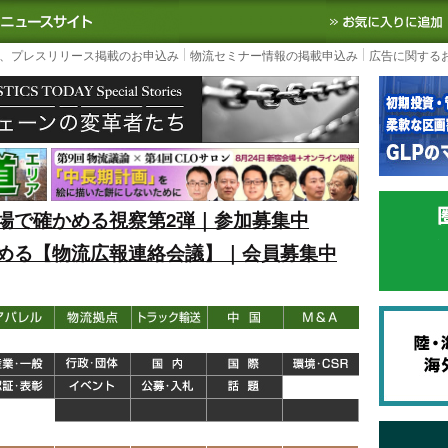
S TODAY｜国内最大の物流ニュースサイト
3PL, SCMなど国内外の最新の物流
、プレスリリース掲載のお申込み
物流セミナー情報の掲載申込み
広告に関する
場で確かめる視察第2弾｜参加募集中
める【物流広報連絡会議】｜会員募集中