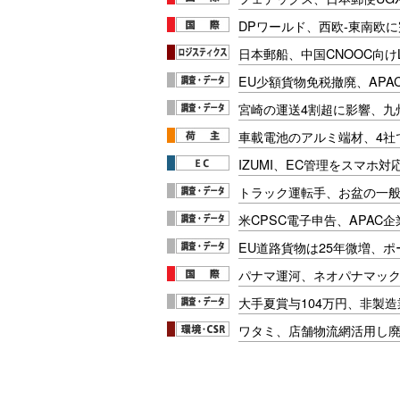
DPワールド、西欧-東南欧
日本郵船、中国CNOOC向け
EU少額貨物免税撤廃、APA
宮崎の運送4割超に影響、九
車載電池のアルミ端材、4社
IZUMI、EC管理をスマホ
トラック運転手、お盆の一般車
米CPSC電子申告、APAC企
EU道路貨物は25年微増、
パナマ運河、ネオパナマッ
大手夏賞与104万円、非製
ワタミ、店舗物流網活用し