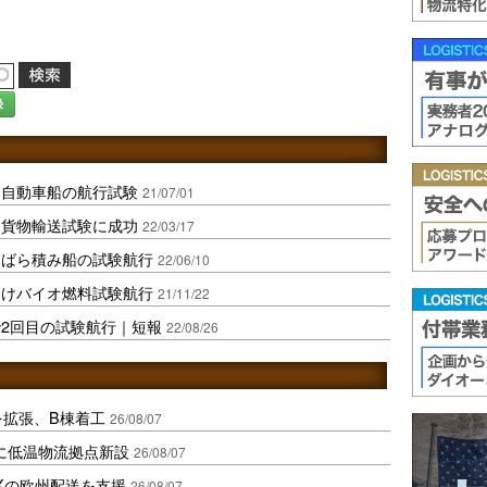
録
る自動車船の航行試験
21/07/01
る貨物輸送試験に成功
22/03/17
るばら積み船の試験航行
22/06/10
向けバイオ燃料試験航行
21/11/22
2回目の試験航行｜短報
22/08/26
を拡張、B棟着工
26/08/07
に低温物流拠点新設
26/08/07
Xの欧州配送を支援
26/08/07