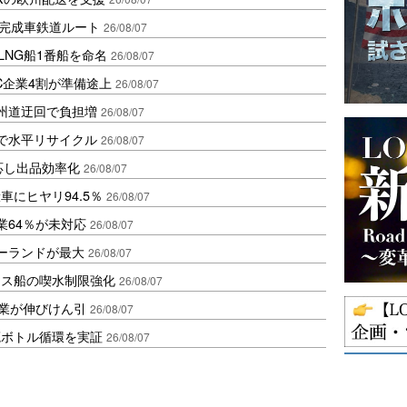
に完成車鉄道ルート
26/08/07
LNG船1番船を命名
26/08/07
C企業4割が準備途上
26/08/07
州道迂回で負担増
26/08/07
で水平リサイクル
26/08/07
対応し出品効率化
26/08/07
にヒヤリ94.5％
26/08/07
業64％が未対応
26/08/07
ポーランドが最大
26/08/07
クス船の喫水制限強化
26/08/07
造業が伸びけん引
26/08/07
廃ボトル循環を実証
26/08/07