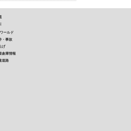
題
報
Pワールド
件・事故
上げ
着倉庫情報
速道路