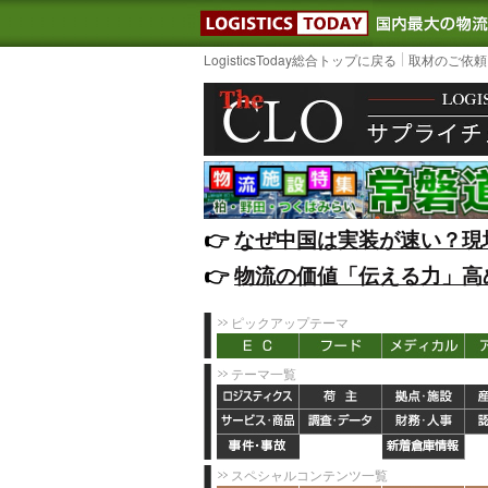
LOGISTIC
LogisticsToday総合トップに戻る
取材のご依頼
👉️
なぜ中国は実装が速い？現
👉️
物流の価値「伝える力」高
ピックアップテーマ
テーマ一覧
スペシャルコンテンツ一覧