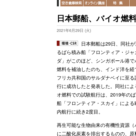
日本郵船、バイオ燃
2021年6月29日 (火)
日本郵船は29日、同社が
るばら積み船「フロンティア・ジャ
ダ」がこのほど、シンガポール港で
燃料を補油したのち、インド洋を経
フリカ共和国のサルダナベイに至る
行に成功したと発表した。同社によ
オ燃料での試験航行は、2019年の
船「フロンティア・スカイ」による
内航行に続き2度目。
再生可能な生物由来の有機性資源（
に二酸化炭素を排出するものの、原