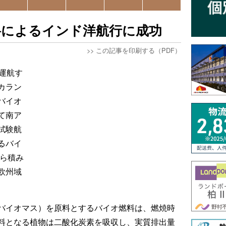
料によるインド洋航行に成功
>>
この記事を印刷する（PDF）
運航す
カラン
バイオ
て南ア
試験航
るバイ
ばら積み
欧州域
バイオマス）を原料とするバイオ燃料は、燃焼時
料となる植物は二酸化炭素を吸収し、実質排出量