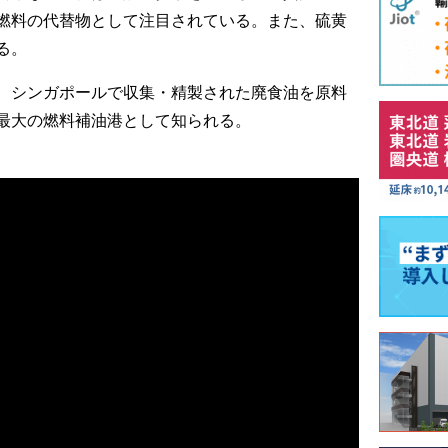
燃料の代替物として注目されている。また、硫黄
る。
、シンガポールで収集・精製された廃食油を原料
最大の燃料補油港として知られる。