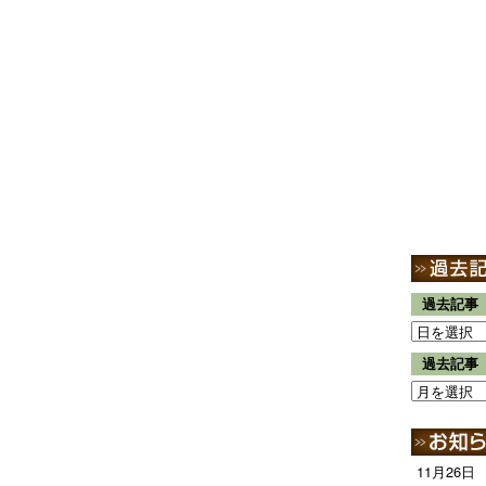
過去記事
過去記事
11月26日