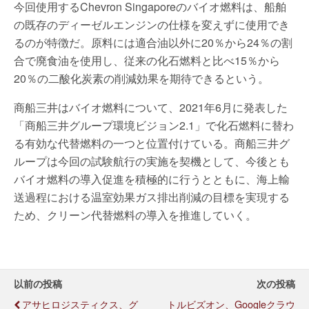
今回使用するChevron Singaporeのバイオ燃料は、船舶
の既存のディーゼルエンジンの仕様を変えずに使用でき
るのが特徴だ。原料には適合油以外に20％から24％の割
合で廃食油を使用し、従来の化石燃料と比べ15％から
20％の二酸化炭素の削減効果を期待できるという。
商船三井はバイオ燃料について、2021年6月に発表した
「商船三井グループ環境ビジョン2.1」で化石燃料に替わ
る有効な代替燃料の一つと位置付けている。商船三井グ
ループは今回の試験航行の実施を契機として、今後とも
バイオ燃料の導入促進を積極的に行うとともに、海上輸
送過程における温室効果ガス排出削減の目標を実現する
ため、クリーン代替燃料の導入を推進していく。
以前の投稿
次の投稿
アサヒロジスティクス、グ
トルビズオン、Googleクラウ