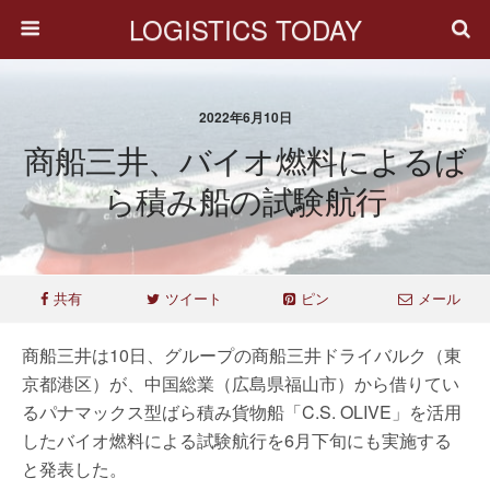
LOGISTICS TODAY
2022年6月10日
商船三井、バイオ燃料によるば
ら積み船の試験航行
共有
ツイート
ピン
メール
商船三井は10日、グループの商船三井ドライバルク（東
京都港区）が、中国総業（広島県福山市）から借りてい
るパナマックス型ばら積み貨物船「C.S. OLIVE」を活用
したバイオ燃料による試験航行を6月下旬にも実施する
と発表した。