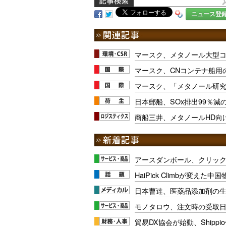
ニュース登
マースク、メタノール大型コ
マースク、CNコンテナ船用
マースク、「メタノール研
日本郵船、SOx排出99％
商船三井、メタノールHD向
アースダンボール、クリッ
HaiPick Climbが変えた
日本曹達、医薬品添加剤の生
モノタロウ、注文時の受取
貿易DX協会が始動、Shipp