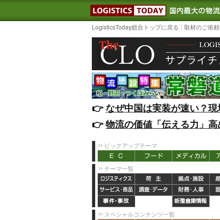
LOGISTIC
LogisticsToday総合トップに戻る
取材のご依頼
👉️
なぜ中国は実装が速い？現
👉️
物流の価値「伝える力」高
ピックアップテーマ
テーマ一覧
スペシャルコンテンツ一覧