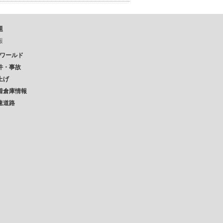
題
報
Pワールド
件・事故
上げ
着倉庫情報
速道路