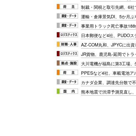
制裁・関税と取引先網、6社
運輸・倉庫景気DI、5か月ぶ
事業用トラック死亡事故188
日本郵便など4社、PUDO
AZ-COM丸和、JPYCに出
JR貨物、鹿児島-延岡でト
大川電機が福島に第3工場、
PPESなど4社、車載電池
カナダ企業、調達先分散で
熊本地震で渋滞予測見直し