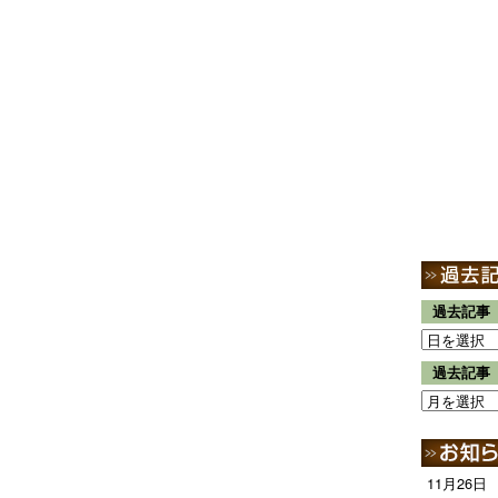
過去記事
過去記事
11月26日