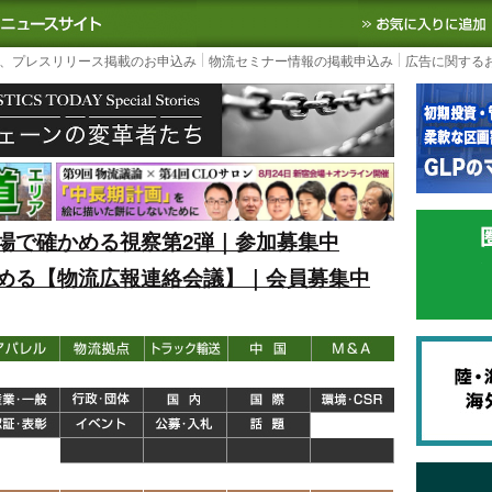
S TODAY｜国内最大の物流ニュースサイト
3PL, SCMなど国内外の最新の物流
、プレスリリース掲載のお申込み
物流セミナー情報の掲載申込み
広告に関する
場で確かめる視察第2弾｜参加募集中
める【物流広報連絡会議】｜会員募集中