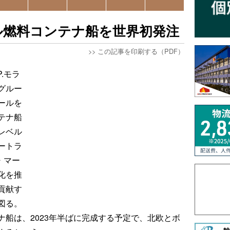
ル燃料コンテナ船を世界初発注
>>
この記事を印刷する（PDF）
.モラ
グルー
ールを
テナ船
レベル
ートラ
・マー
化を推
貢献す
図る。
船は、2023年半ばに完成する予定で、北欧とボ