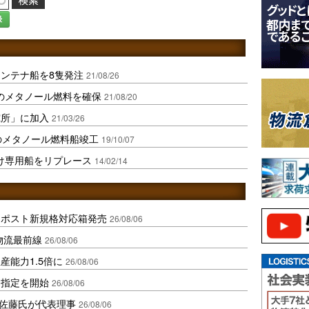
録
ンテナ船を8隻発注
21/08/26
のメタノール燃料を確保
21/08/20
究所」に加入
21/03/26
減のメタノール燃料船竣工
19/10/07
け専用船をリプレース
14/02/14
クポスト新規格対応箱発売
26/08/06
中国物流最前線
26/08/06
産能力1.5倍に
26/08/06
日指定を開始
26/08/06
io佐藤氏が代表理事
26/08/06