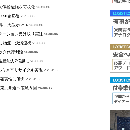
で供給途絶を可視化
26/08/06
り40台回復
26/08/06
件、大型が65％
26/08/06
ステーション受け取り実証
26/08/06
資し物流・決済連携
26/08/06
ラック代行開始
26/08/06
生産能力2倍超に
26/08/06
アルミ水平リサイクル実現
26/08/06
不確実性に備え
26/08/06
、東九州道へ広域う回
26/08/06