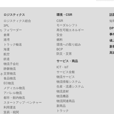
ロジスティクス
環境・CSR
話
ロジスティクス総合
CSR
短
モーダルシフト
3PL
D
フォワーダー
再生可能エネルギー
の
事
倉庫
安全
港湾
燃料
値
トラック輸送
環境への取り組み
新
海運
BCP
高
防災・災害
航空
鉄道
サービス・商品
物流子会社
ICT・IoT
静脈物流
サービス全般
災害物流
ンネ
物流サービス
食品物流
物流情報システム
EC物流
生産・流通システム
メディカル物流
物流資材
アパレル物流
物流機器
都市・館内物流
物流関連商品
スタートアップ･ベンチャー
新商品
利用運送
トラック
貿易・税関