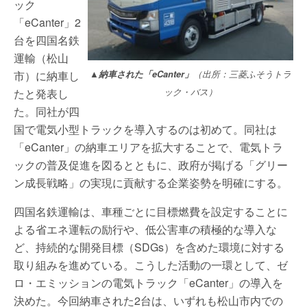
ック
「eCanter」2
台を四国名鉄
運輸（松山
市）に納車し
▲
納車された「eCanter」
（出所：三菱ふそうトラ
たと発表し
ック・バス）
た。同社が四
国で電気小型トラックを導入するのは初めて。同社は
「eCanter」の納車エリアを拡大することで、電気トラ
ックの普及促進を図るとともに、政府が掲げる「グリー
ン成長戦略」の実現に貢献する企業姿勢を明確にする。
四国名鉄運輸は、車種ごとに目標燃費を設定することに
よる省エネ運転の励行や、低公害車の積極的な導入な
ど、持続的な開発目標（SDGs）を含めた環境に対する
取り組みを進めている。こうした活動の一環として、ゼ
ロ・エミッションの電気トラック「eCanter」の導入を
決めた。今回納車された2台は、いずれも松山市内での