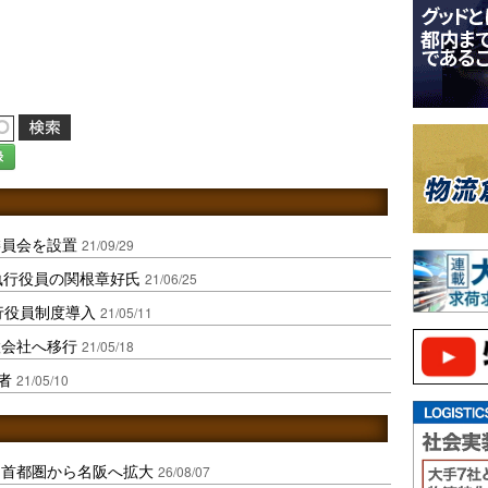
録
委員会を設置
21/09/29
執行役員の関根章好氏
21/06/25
執行役員制度導入
21/05/11
置会社へ移行
21/05/18
者
21/05/10
、首都圏から名阪へ拡大
26/08/07