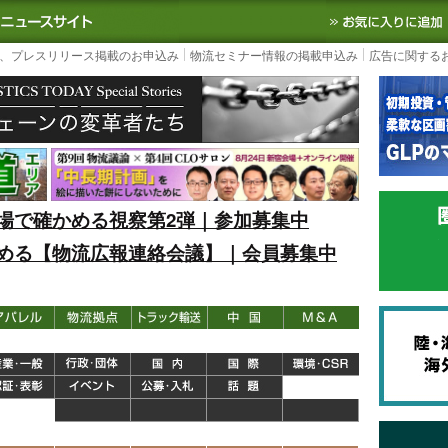
S TODAY｜国内最大の物流ニュースサイト
3PL, SCMなど国内外の最新の物流
、プレスリリース掲載のお申込み
物流セミナー情報の掲載申込み
広告に関する
場で確かめる視察第2弾｜参加募集中
める【物流広報連絡会議】｜会員募集中