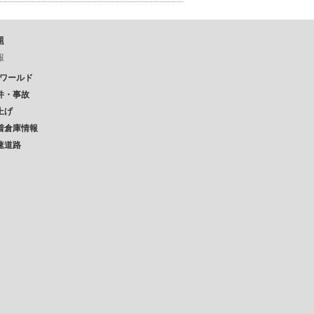
題
報
Pワールド
件・事故
上げ
着倉庫情報
速道路