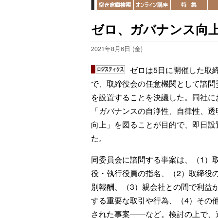
ゼロ、ガバナンス向
2021年8月6日 (金)
ゼロは5日に開催した取
で、取締役会の任意機関として諮問
を設置することを決議した。同社に
「ガバナンスの自浄性、自律性、透
向上」を図ることが目的で、即日設
た。
同委員会に諮問する事案は、（1）
役・執行役員の指名、（2）取締役
別報酬、（3）親会社との間で利益
する重要な取引や行為、（4）その
された事案――など。検討の上で、