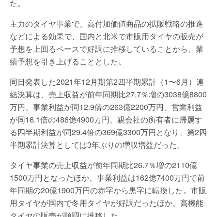
た。
主力のタイヤ事業で、高付加価値商品の拡販戦略の推進
などによる効果で、国内と北米で市販用タイヤの販売が
予想を上回るペースで好調に推移していることから、業
績予想を引き上げることとした。
同日発表した2021年12月期第2四半期累計（1〜6月）連
結決算は、売上収益が前年同期比27.7％増の3038億8800
万円、事業利益が同12.9倍の263億2200万円、営業利益
が同16.1倍の486億4900万円、親会社の所有者に帰属す
る四半期利益が同29.4倍の369億3300万円となり、第2四
半期累計決算としては3年ぶりの増収増益だった。
タイヤ事業の売上収益が前年同期比26.7％増の2110億
1500万円となったほか、事業利益は162億7400万円で前
年同期の20億1900万円の赤字から黒字に転換した。市販
用タイヤが国内で冬用タイヤが好調だったほか、高機能
タイヤの販売が順調に推移した。