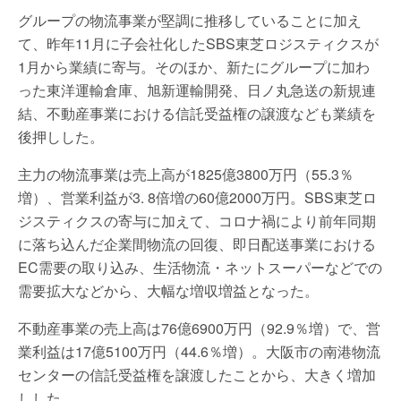
グループの物流事業が堅調に推移していることに加え
て、昨年11月に子会社化したSBS東芝ロジスティクスが
1月から業績に寄与。そのほか、新たにグループに加わ
った東洋運輸倉庫、旭新運輸開発、日ノ丸急送の新規連
結、不動産事業における信託受益権の譲渡なども業績を
後押しした。
主力の物流事業は売上高が1825億3800万円（55.3％
増）、営業利益が3. 8倍増の60億2000万円。SBS東芝ロ
ジスティクスの寄与に加えて、コロナ禍により前年同期
に落ち込んだ企業間物流の回復、即日配送事業における
EC需要の取り込み、生活物流・ネットスーパーなどでの
需要拡大などから、大幅な増収増益となった。
不動産事業の売上高は76億6900万円（92.9％増）で、営
業利益は17億5100万円（44.6％増）。大阪市の南港物流
センターの信託受益権を譲渡したことから、大きく増加
しした。