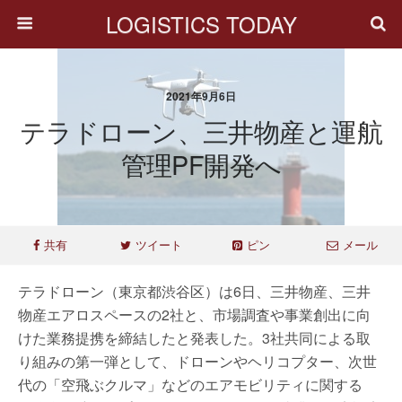
LOGISTICS TODAY
2021年9月6日
テラドローン、三井物産と運航
管理PF開発へ
共有
ツイート
ピン
メール
テラドローン（東京都渋谷区）は6日、三井物産、三井
物産エアロスペースの2社と、市場調査や事業創出に向
けた業務提携を締結したと発表した。3社共同による取
り組みの第一弾として、ドローンやヘリコプター、次世
代の「空飛ぶクルマ」などのエアモビリティに関する