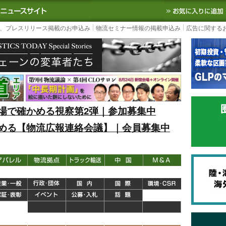
S TODAY｜国内最大の物流ニュースサイト
3PL, SCMなど国内外の最新の物流
、プレスリリース掲載のお申込み
物流セミナー情報の掲載申込み
広告に関する
場で確かめる視察第2弾｜参加募集中
める【物流広報連絡会議】｜会員募集中