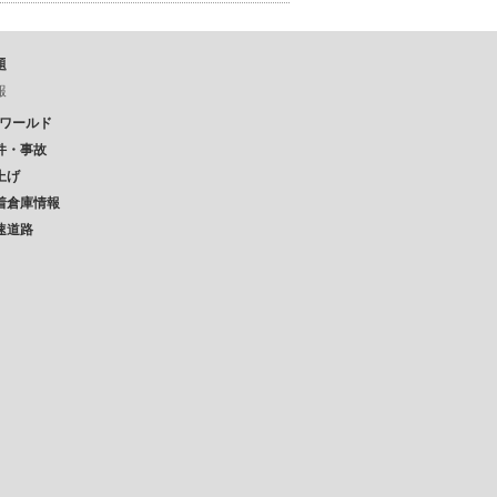
題
報
Pワールド
件・事故
上げ
着倉庫情報
速道路