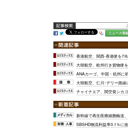
ニュース登
香港航空、関西-香港便を7/
大韓航空、欧州行き貨物便を
ANAカーゴ、中国・杭州に
大韓航空、仁川･デリー路線
チャイナエア、関空発シカ
新幹線で再生医療細胞輸送
SBSHD物流利益率3.1％