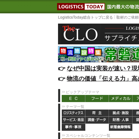
LOGISTIC
LogisticsToday総合トップに戻る
取材のご依頼
👉️
なぜ中国は実装が速い？現
👉️
物流の価値「伝える力」高
ピックアップテーマ
テーマ一覧
スペシャルコンテンツ一覧