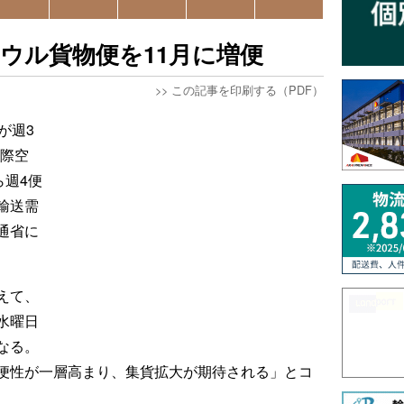
ウル貨物便を11月に増便
>>
この記事を印刷する（PDF）
が週3
国際空
ら週4便
輸送需
通省に
えて、
水曜日
なる。
便性が一層高まり、集貨拡大が期待される」とコ