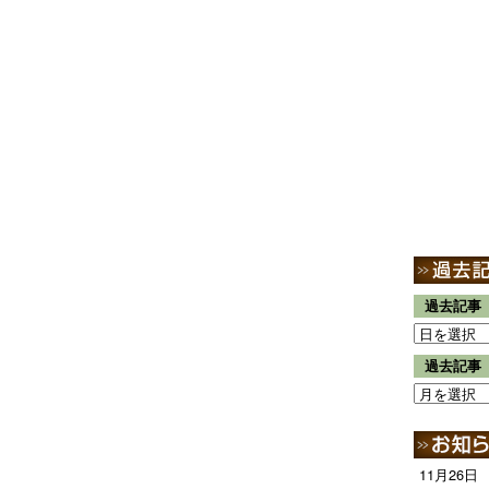
過去記事
過去記事
11月26日