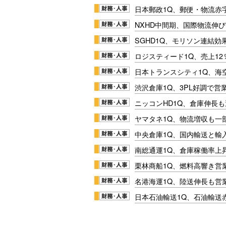
日本郵政1Q、郵便・物流赤
NXHD中間期、国際物流伸び
SGHD1Q、モリソン連結効
ロジスティード1Q、売上1
日本トランスシティ1Q、海
渋沢倉庫1Q、3PL好調で営
ニッコンHD1Q、倉庫伸長
ヤマタネ1Q、物流増収も一
中央倉庫1Q、国内輸送と輸
南総通運1Q、倉庫稼働率上
栗林商船1Q、燃料高響き営
名港海運1Q、陸送伸長も営業
日本石油輸送1Q、石油輸送