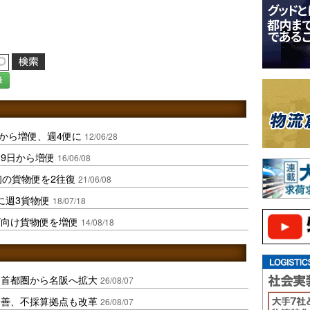
録
6から増便、週4便に
12/06/28
9日から増便
16/06/08
初の貨物便を2往復
21/06/08
に週3貨物便
18/07/18
ゴ向け貨物便を増便
14/08/18
、首都圏から名阪へ拡大
26/08/07
に改善、不採算拠点も改革
26/08/07