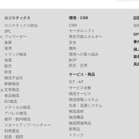
ロジスティクス
環境・CSR
話
ロジスティクス総合
CSR
短
モーダルシフト
3PL
D
フォワーダー
再生可能エネルギー
の
事
倉庫
安全
港湾
燃料
値
トラック輸送
環境への取り組み
新
海運
BCP
高
防災・災害
航空
鉄道
サービス・商品
物流子会社
ICT・IoT
静脈物流
サービス全般
災害物流
ンネ
物流サービス
食品物流
物流情報システム
EC物流
生産・流通システム
メディカル物流
物流資材
アパレル物流
物流機器
都市・館内物流
物流関連商品
スタートアップ･ベンチャー
新商品
利用運送
トラック
貿易・税関