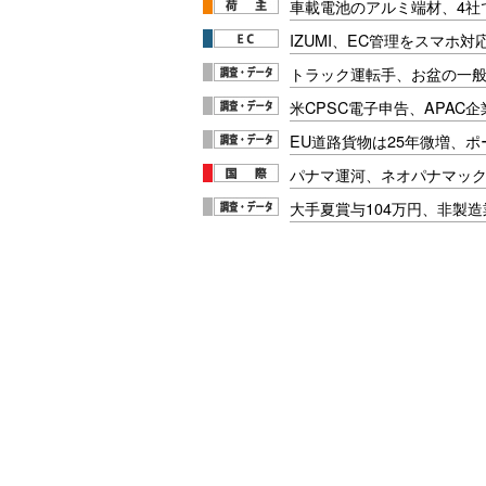
車載電池のアルミ端材、4社
IZUMI、EC管理をスマホ
トラック運転手、お盆の一般車
米CPSC電子申告、APAC企
EU道路貨物は25年微増、
パナマ運河、ネオパナマッ
大手夏賞与104万円、非製