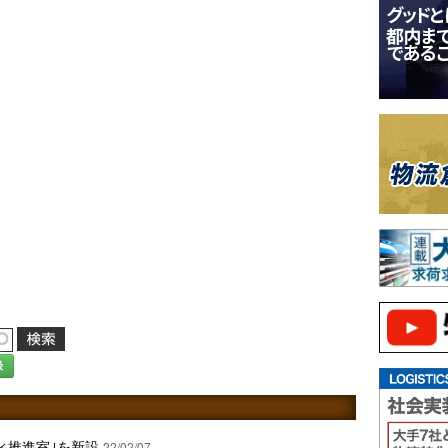
録
ィ推進室｣を新設
22/02/07