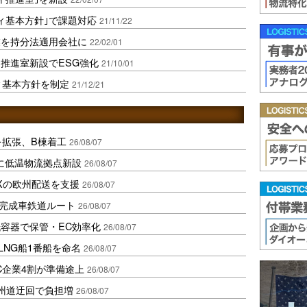
ィ基本方針｣で課題対応
21/11/22
業を持分法適用会社に
22/02/01
推進室新設でESG強化
21/10/01
ィ基本方針を制定
21/12/21
を拡張、B棟着工
26/08/07
に低温物流拠点新設
26/08/07
Xの欧州配送を支援
26/08/07
に完成車鉄道ルート
26/08/07
容器で保管・EC効率化
26/08/07
LNG船1番船を命名
26/08/07
C企業4割が準備途上
26/08/07
州道迂回で負担増
26/08/07