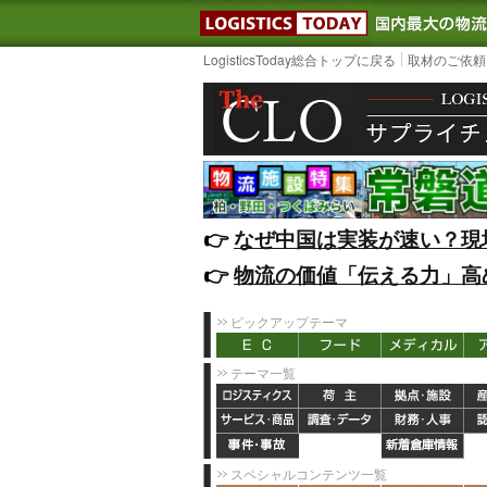
LOGISTIC
LogisticsToday総合トップに戻る
取材のご依頼
👉️
なぜ中国は実装が速い？現
👉️
物流の価値「伝える力」高
ピックアップテーマ
テーマ一覧
スペシャルコンテンツ一覧