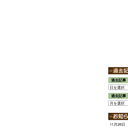
過去記事
過去記事
11月26日