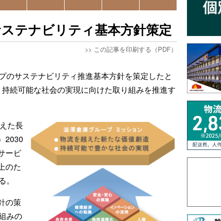
サステナビリティ基本方針策定
>>
この記事を印刷する（PDF）
ープのサステナビリティ推進基本方針を策定したと
、持続可能な社会の実現に向けた取り組みを推進す
据えた長
）2030
サービ
上のた
る。
針の策
組みの