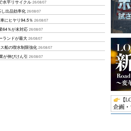
で水平リサイクル
26/08/07
対応し出品効率化
26/08/07
にヒヤリ94.5％
26/08/07
業64％が未対応
26/08/07
ポーランドが最大
26/08/07
クス船の喫水制限強化
26/08/07
造業が伸びけん引
26/08/07