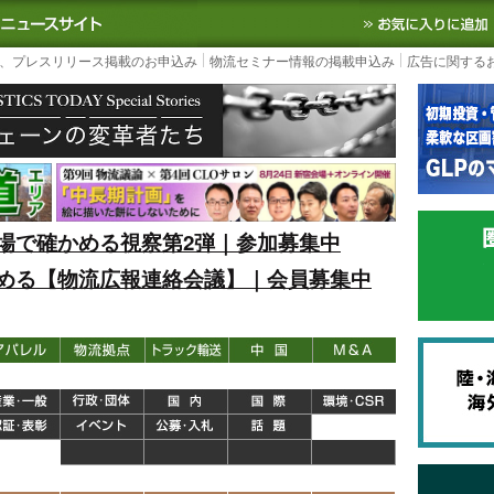
S TODAY｜国内最大の物流ニュースサイト
3PL, SCMなど国内外の最新の物流
、プレスリリース掲載のお申込み
物流セミナー情報の掲載申込み
広告に関する
場で確かめる視察第2弾｜参加募集中
める【物流広報連絡会議】｜会員募集中