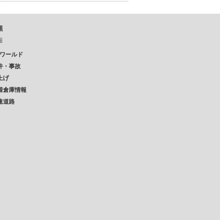
題
報
Pワールド
件・事故
上げ
着倉庫情報
速道路