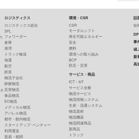
ロジスティクス
環境・CSR
話
ロジスティクス総合
CSR
短
モーダルシフト
3PL
D
フォワーダー
再生可能エネルギー
の
事
倉庫
安全
港湾
燃料
値
トラック輸送
環境への取り組み
新
海運
BCP
高
防災・災害
航空
鉄道
サービス・商品
物流子会社
ICT・IoT
静脈物流
サービス全般
災害物流
ンネ
物流サービス
食品物流
物流情報システム
EC物流
生産・流通システム
メディカル物流
物流資材
アパレル物流
物流機器
都市・館内物流
物流関連商品
スタートアップ･ベンチャー
新商品
利用運送
トラック
貿易・税関