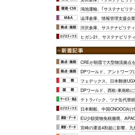
鴻池運輸、｢サステナビリテ
澁澤倉庫、情報管理支援企
渋沢倉庫、サステナビリティ
ヒガシ21、サステナビリテ
CREが朝霞で大型物流拠点
DPワールド、アントワープ
フェデックス、日本郵便UG
DPワールド、西欧-東南欧
テトラパック、ツナ缶代替紙
日本郵船、中国CNOOC向け
EU少額貨物免税撤廃、APA
宮崎の運送4割超に影響、九