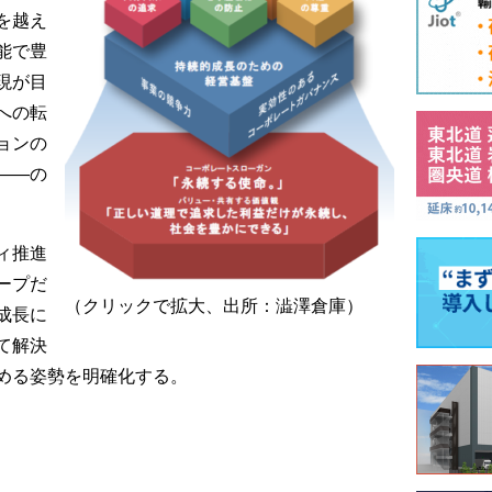
を越え
で豊
現が目
への転
ョンの
――の
ィ推進
プだ
（クリックで拡大、出所：澁澤倉庫）
成長に
て解決
める姿勢を明確化する。