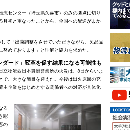
物流センター（埼玉県久喜市）のみの拠点に切り
る月初と重なったことから、全国への配送がまか
いして「出荷調整をさせていただきながら、欠品品
に努めております」と理解と協力を求めた。
ンダード」変革を促す結果になる可能性も
日立物流西日本舞洲営業所の火災は、8日からいよ
とで、大きな節目を迎えた。今後は出火原因の究
荷主企業をはじめとする関係者への対応が具体化
なる
き彫
窓の