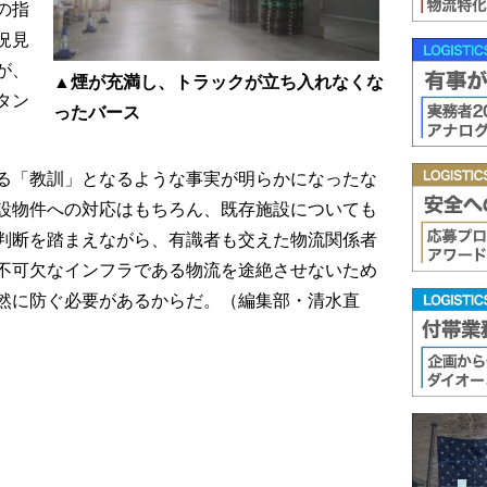
の指
況見
が、
▲煙が充満し、トラックが立ち入れなくな
タン
ったバース
る「教訓」となるような事実が明らかになったな
設物件への対応はもちろん、既存施設についても
判断を踏まえながら、有識者も交えた物流関係者
不可欠なインフラである物流を途絶させないため
然に防ぐ必要があるからだ。（編集部・清水直