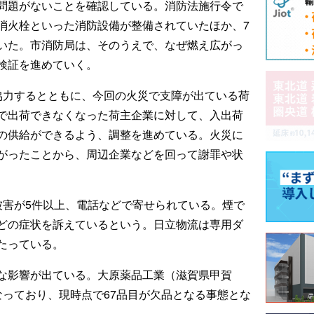
問題がないことを確認している。消防法施行令で
消火栓といった消防設備が整備されていたほか、7
いた。市消防局は、そのうえで、なぜ燃え広がっ
検証を進めていく。
協力するとともに、今回の火災で支障が出ている荷
で出荷できなくなった荷主企業に対して、入出荷
の供給ができるよう、調整を進めている。火災に
がったことから、周辺企業などを回って謝罪や状
被害が5件以上、電話などで寄せられている。煙で
どの症状を訴えているという。日立物流は専用ダ
たっている。
な影響が出ている。大原薬品工業（滋賀県甲賀
なっており、現時点で67品目が欠品となる事態とな