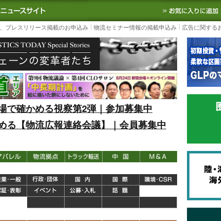
S TODAY｜国内最大の物流ニュースサイト
3PL, SCMなど国内外の最新の物流
、プレスリリース掲載のお申込み
物流セミナー情報の掲載申込み
広告に関する
場で確かめる視察第2弾｜参加募集中
める【物流広報連絡会議】｜会員募集中