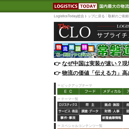
LOGISTIC
LogisticsToday総合トップに戻る
取材のご依頼
👉️
なぜ中国は実装が速い？現
👉️
物流の価値「伝える力」高
ピックアップテーマ
テーマ一覧
スペシャルコンテンツ一覧