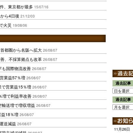
5件、東京都が最多
15/07/16
から4日後
21/12/03
庫で火災
19/08/06
、首都圏から名阪へ拡大
26/08/07
に改善、不採算拠点も改革
26/08/07
字も国際物流改善
26/08/07
営業益57％増
26/08/07
過去記事
果で営業益15％増
26/08/07
2％増で利益率改善
26/08/07
過去記事
空輸送増で増収増益
26/08/07
業益18％増
26/08/07
も運送減益
26/08/07
11月26日
部荷主減で減益
26/08/07