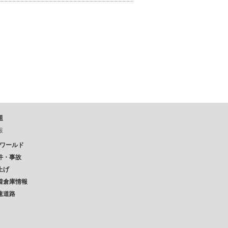
題
報
Pワールド
件・事故
上げ
着倉庫情報
速道路