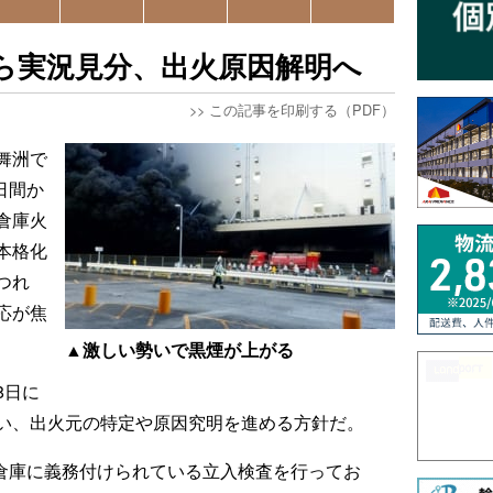
ら実況見分、出火原因解明へ
>>
この記事を印刷する（PDF）
舞洲で
日間か
倉庫火
本格化
つれ
応が焦
▲激しい勢いで黒煙が上がる
8日に
い、出火元の特定や原因究明を進める方針だ。
の倉庫に義務付けられている立入検査を行ってお