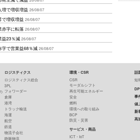
入増で増収増益
26/08/07
昇で増収増益
26/08/07
業赤字に転落
26/08/07
益23％減
26/08/07
赤字で営業益68％減
26/08/07
ロジスティクス
環境・CSR
話
ロジスティクス総合
CSR
短
モーダルシフト
3PL
D
フォワーダー
再生可能エネルギー
の
事
倉庫
安全
港湾
燃料
値
トラック輸送
環境への取り組み
新
海運
BCP
高
防災・災害
航空
鉄道
サービス・商品
物流子会社
ICT・IoT
静脈物流