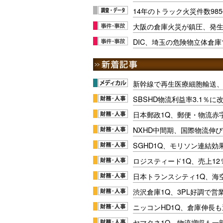
14年のトラック火災件数98
大阪の倉庫火災が鎮圧、発生
DIC、埼玉の危険物立体倉
新幹線で再生医療細胞輸送
SBSHD物流利益率3.1％
日本郵政1Q、郵便・物流赤
NXHD中間期、国際物流伸び
SGHD1Q、モリソン連結効
ロジスティード1Q、売上1
日本トランスシティ1Q、海
渋沢倉庫1Q、3PL好調で営
ニッコンHD1Q、倉庫伸長
ヤマタネ1Q、物流増収も一