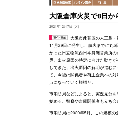
大阪倉庫火災で8日か
2021年12月7日 (火)
大阪市此花区の人工島・
11月29日に発生し、鎮火までに丸5
かった日立物流西日本舞洲営業所の
災。出火原因の特定に向けた動きが
してきた。出火原因の解明が進むに
て、今後は関係者や荷主企業への対
点になっていく模様だ。
市消防局などによると、実況見分を
始める。警察や倉庫関係者も立ち会
市消防局は2020年5月、この規模