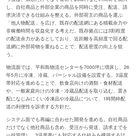
し、自社商品と外部企業の商品を同時に受注、配送、請
求決済できる仕組みを整える。外部荷主の商品を運ぶ
「他人物配送」を広げ、既存の配送網にある積載余力や
非稼働時間を収益化する考えだ。既存拠点には3割程度
の配送余力があるとしており、近距離を高頻度で回る配
送網に外部荷物を重ねることで、配送密度の向上を狙
う。
物流面では、平和島物流センターを7000坪に増床し、26
年5月に冷凍、冷蔵、パーシャル設備を設置する。3温度
帯対応を進めることで、飲食店向けの酒類・食材配送
や、一般家庭向けの冷凍・冷蔵品配送を取り込む。置き
配になじみにくい冷凍品や冷蔵品について、1時間枠配
送の利便性を訴求する方針だ。
システム面でも再編に合わせた開発を進める。自社商品
だけでなく他社商品も含め、受注から発送、請求までを
一括管理し、3温度帯にも対応する仕組みを構築する計