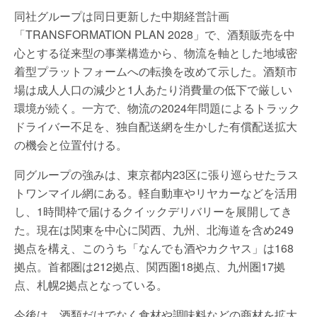
同社グループは同日更新した中期経営計画
「TRANSFORMATION PLAN 2028」で、酒類販売を中
心とする従来型の事業構造から、物流を軸とした地域密
着型プラットフォームへの転換を改めて示した。酒類市
場は成人人口の減少と1人あたり消費量の低下で厳しい
環境が続く。一方で、物流の2024年問題によるトラック
ドライバー不足を、独自配送網を生かした有償配送拡大
の機会と位置付ける。
同グループの強みは、東京都内23区に張り巡らせたラス
トワンマイル網にある。軽自動車やリヤカーなどを活用
し、1時間枠で届けるクイックデリバリーを展開してき
た。現在は関東を中心に関西、九州、北海道を含め249
拠点を構え、このうち「なんでも酒やカクヤス」は168
拠点。首都圏は212拠点、関西圏18拠点、九州圏17拠
点、札幌2拠点となっている。
今後は、酒類だけでなく食材や調味料などの商材を拡大