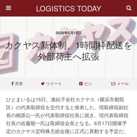
LOGISTICS TODAY
2026年5月15日
カクヤス新体制、1時間枠配送を
外部荷主へ拡張
共有
ツイート
ピン
メール
ひとまいるは15日、連結子会社カクヤス（横浜市都筑
区）の代表取締役を交代すると発表した。現取締役副社
長の桐原公一氏が代表取締役社長に就き、現代表取締役
社長の佐藤順一氏は取締役会長となる。6月17日開催予
定のカクヤス定時株主総会後に正式に異動する予定だ。