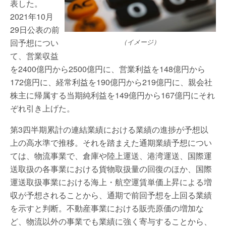
表した。
2021年10月
29日公表の前
回予想につい
（イメージ）
て、営業収益
を2400億円から2500億円に、営業利益を148億円から
172億円に、経常利益を190億円から219億円に、親会社
株主に帰属する当期純利益を149億円から167億円にそれ
ぞれ引き上げた。
第3四半期累計の連結業績における業績の進捗が予想以
上の高水準で推移。それを踏まえた通期業績予想につい
ては、物流事業で、倉庫や陸上運送、港湾運送、国際運
送取扱の各事業における貨物取扱量の回復のほか、国際
運送取扱事業における海上・航空運賃単価上昇による増
収が予想されることから、通期で前回予想を上回る業績
を示すと判断。不動産事業における販売原価の増加な
ど、物流以外の事業でも業績に強く寄与することから、