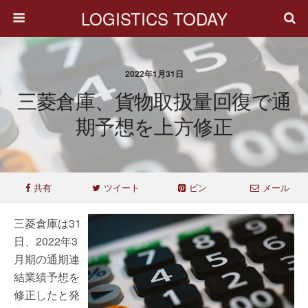
LOGISTICS TODAY
2022年1月31日
三菱倉庫、貨物取扱量回復で通
期予想を上方修正
共有
ツイート
ピン
メール
三菱倉庫は31
日、2022年3
月期の通期連
結業績予想を
修正したと発