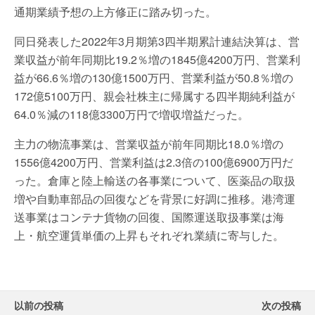
通期業績予想の上方修正に踏み切った。
同日発表した2022年3月期第3四半期累計連結決算は、営
業収益が前年同期比19.2％増の1845億4200万円、営業利
益が66.6％増の130億1500万円、営業利益が50.8％増の
172億5100万円、親会社株主に帰属する四半期純利益が
64.0％減の118億3300万円で増収増益だった。
主力の物流事業は、営業収益が前年同期比18.0％増の
1556億4200万円、営業利益は2.3倍の100億6900万円だ
った。倉庫と陸上輸送の各事業について、医薬品の取扱
増や自動車部品の回復などを背景に好調に推移。港湾運
送事業はコンテナ貨物の回復、国際運送取扱事業は海
上・航空運賃単価の上昇もそれぞれ業績に寄与した。
以前の投稿
次の投稿