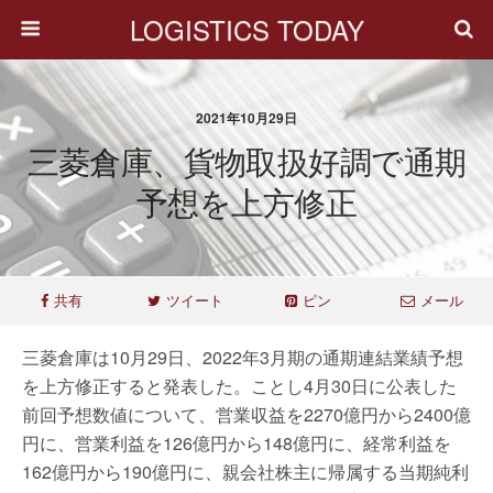
LOGISTICS TODAY
2021年10月29日
三菱倉庫、貨物取扱好調で通期
予想を上方修正
共有
ツイート
ピン
メール
三菱倉庫は10月29日、2022年3月期の通期連結業績予想
を上方修正すると発表した。ことし4月30日に公表した
前回予想数値について、営業収益を2270億円から2400億
円に、営業利益を126億円から148億円に、経常利益を
162億円から190億円に、親会社株主に帰属する当期純利