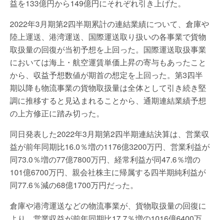
益を133億円から149億円にそれぞれ引き上げた。
2022年3月期第2四半期累計の連結業績について、倉庫や
陸上運送、港湾運送、国際運送取り扱いの各事業で貨物
取扱量の回復が当初予想を上回った。国際運送取扱事業
においては海上・航空運賃単価上昇の寄与もあったこと
から、収益予想数値が期首の想定を上回った。第3四半
期以降も物流事業の貨物取扱量は全体として引き続き堅
調に推移すると見込まれることから、通期連結業績予想
の上方修正に踏み切った。
同日発表した2022年3月期第2四半期連結決算は、営業収
益が前年同期比16.0％増の1176億3200万円、営業利益が
同73.0％増の77億7800万円、経常利益が同47.6％増の
101億6700万円、親会社株主に帰属する四半期純利益が
同77.6％減の68億1700万円だった。
倉庫や港湾運送などの物流事業が、貨物取扱量の回復に
より、営業収益が前年同期比17.7％増の1016億6400万