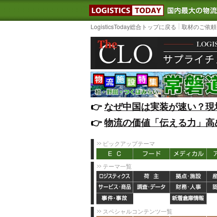
LOGISTIC
LogisticsToday総合トップに戻る
取材のご依頼
👉️
なぜ中国は実装が速い？現
👉️
物流の価値「伝える力」高
ピックアップテーマ
テーマ一覧
スペシャルコンテンツ一覧