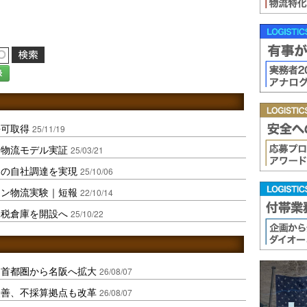
録
許可取得
25/11/19
新物流モデル実証
25/03/21
ーの自社調達を実現
25/10/06
ーン物流実験｜短報
22/10/14
保税倉庫を開設へ
25/10/22
、首都圏から名阪へ拡大
26/08/07
に改善、不採算拠点も改革
26/08/07