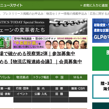
S TODAY｜国内最大の物流ニュースサイト
3PL, SCMなど国内外の最新の物流
、プレスリリース掲載のお申込み
物流セミナー情報の掲載申込み
広告に関する
場で確かめる視察第2弾｜参加募集中
める【物流広報連絡会議】｜会員募集中