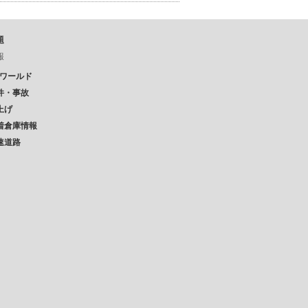
題
報
Pワールド
件・事故
上げ
着倉庫情報
速道路