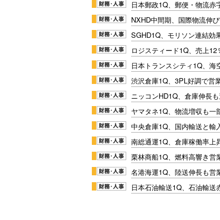
日本郵政1Q、郵便・物流赤
NXHD中間期、国際物流伸び
SGHD1Q、モリソン連結効
ロジスティード1Q、売上1
日本トランスシティ1Q、海
渋沢倉庫1Q、3PL好調で営
ニッコンHD1Q、倉庫伸長
ヤマタネ1Q、物流増収も一
中央倉庫1Q、国内輸送と輸
南総通運1Q、倉庫稼働率上
栗林商船1Q、燃料高響き営
名港海運1Q、陸送伸長も営業
日本石油輸送1Q、石油輸送