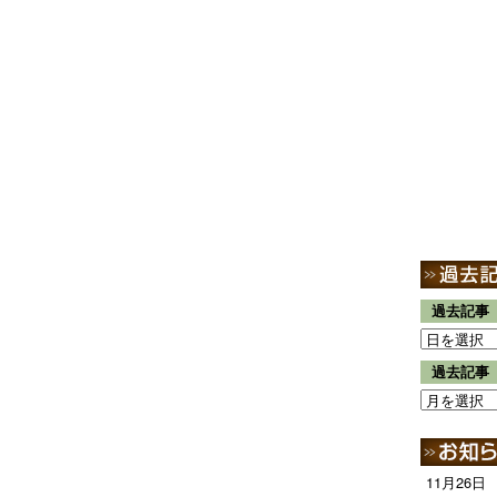
過去記事
過去記事
11月26日