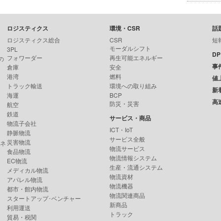
ロジスティクス
環境・CSR
話
ロジスティクス総合
CSR
短
モーダルシフト
3PL
D
フォワーダー
再生可能エネルギー
の
事
倉庫
安全
港湾
燃料
値
トラック輸送
環境への取り組み
新
海運
BCP
高
防災・災害
航空
鉄道
サービス・商品
物流子会社
ICT・IoT
静脈物流
サービス全般
災害物流
ンネ
物流サービス
食品物流
物流情報システム
EC物流
生産・流通システム
メディカル物流
物流資材
アパレル物流
物流機器
都市・館内物流
物流関連商品
スタートアップ･ベンチャー
新商品
利用運送
トラック
貿易・税関